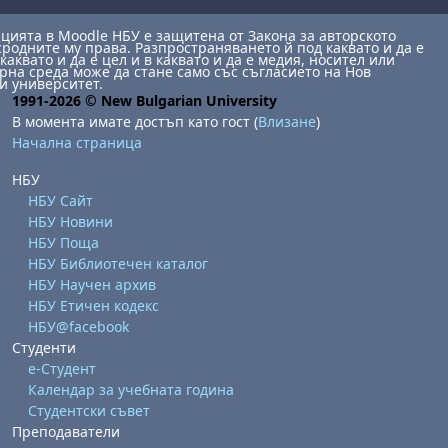
ията в Moodle НБУ е защитена от Закона за авторското
сродните му права. Разпространяването й под каквато и да е
каквато и да е цел и в каквато и да е медия, носител или
на среда може да стане само със съгласието на Нов
и университет.
1991-2026 © New Bulgarian University
В момента имате достъп като гост (
Влизане
)
Начална страница
НБУ
НБУ Сайт
НБУ Новини
НБУ Поща
НБУ Библиотечен каталог
НБУ Научен архив
НБУ Етичен кодекс
НБУ@facebook
Студенти
е-Студент
Календар за учебната година
Студентски съвет
Преподаватели