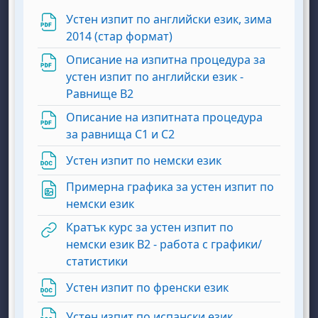
Устен изпит по английски език, зима
Файл
2014 (стар формат)
Описание на изпитна процедура за
устен изпит по английски език -
Файл
Равнище В2
Описание на изпитната процедура
Файл
за равнища С1 и С2
Файл
Устен изпит по немски език
Примерна графика за устен изпит по
Файл
немски език
Кратък курс за устен изпит по
немски език В2 - работа с графики/
URL
статистики
Файл
Устен изпит по френски език
Файл
Устен изпит по испански език