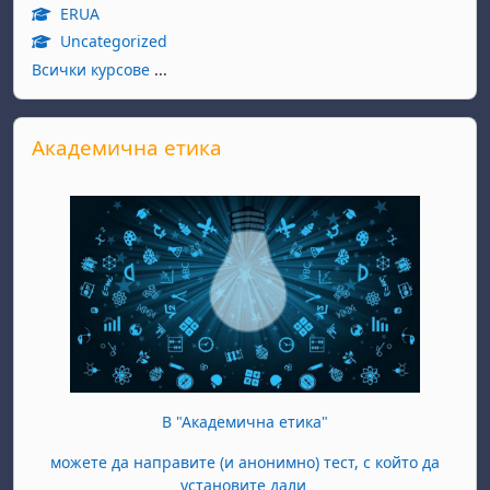
ERUA
Uncategorized
Всички курсове
...
Прескочи Академична етика
Академична етика
В "Академична етика"
можете да направите (и анонимно) тест, с който да
установите дали