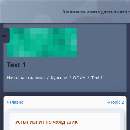
Прескочи на основното съдържание
В момента имате достъп като г
Страничен панел
Text 1
Начална страница
Курсове
ООИУ
Text 1
Section outline
←
Главна
→
Topic 2
УСТЕН ИЗПИТ ПО ЧУЖД ЕЗИК