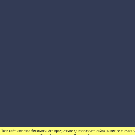
Този сайт използва бисквитки. Ако продължите да използвате сайта ни вие се съгласяв