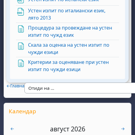
Устен изпит по италиански език,
Файл
лято 2013
Процедура за провеждане на устен
Страница
изпит по чужд език
Скала за оценка на устен изпит по
Страница
чужди езици
Критерии за оценяване при устен
Страница
изпит по чужди езици
←
Главна
Supplementary blocks
Прескочи Календар
Календар
август 2026
юли
септем
←
→