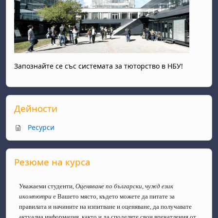
Запознайте се със системата за тюторство в НБУ!
Прескочи Дейности
Дейности
Ресурси
Прескочи Резюме на курса
Резюме на курса
Уважаеми студенти,
Оценяване по български, чужд език
и
компютри
е Вашето място, където можете да питате за
правилата и начините на изпитване и оценяване, да получавате
актуална информация, както и да споделяте свои впечатления от