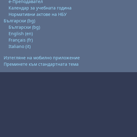
е-Преподавател
Календар за учебната година
Нормативни актове на НБУ
Български ‎(bg)‎
Български ‎(bg)‎
English ‎(en)‎
Français ‎(fr)‎
Italiano ‎(it)‎
Изтегляне на мобилно приложение
Преминете към стандартната тема