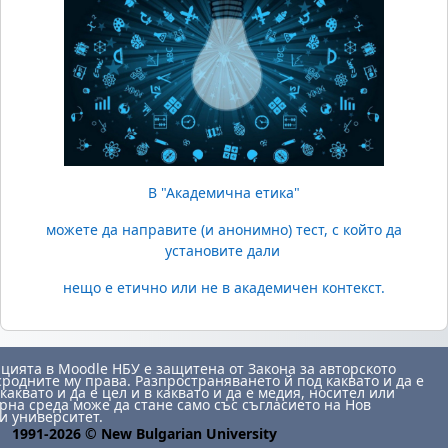
В "Академична етика"
можете да направите (и анонимно) тест, с който да
установите дали
нещо е етично или не в академичен контекст.
ията в Moodle НБУ е защитена от Закона за авторското
сродните му права. Разпространяването й под каквато и да е
каквато и да е цел и в каквато и да е медия, носител или
на среда може да стане само със съгласието на Нов
и университет.
1991-2026 © New Bulgarian University