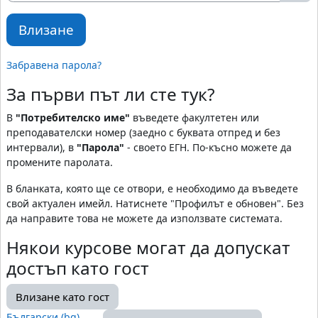
Влизане
Забравена парола?
За първи път ли сте тук?
В
"Потребителско име"
въведете факултетен или
преподавателски номер (заедно с буквата отпред и без
интервали), в
"Парола"
- своето ЕГН. По-късно можете да
промените паролата.
В бланката, която ще се отвори, е необходимо да въведете
свой актуален имейл. Натиснете "Профилът е обновен". Без
да направите това не можете да използвате системата.
Някои курсове могат да допускат
достъп като гост
Влизане като гост
Български ‎(bg)‎