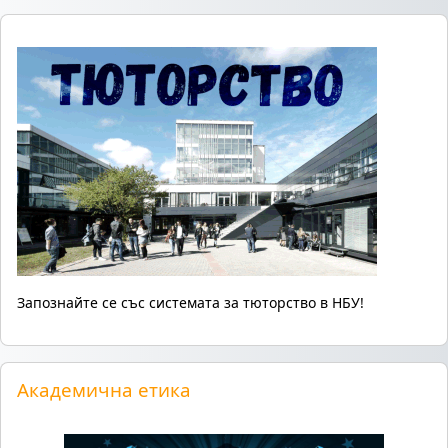
Запознайте се със системата за тюторство в НБУ!
Прескочи Академична етика
Академична етика