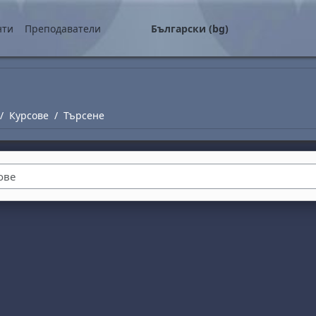
о съдържание
нти
Преподаватели
Български ‎(bg)‎
Курсове
Търсене