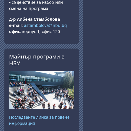
•
съдействие за избор или
смяна на програма
д-р Албена Стамболова
e-mail
:
astambolova@nbu.bg
офис
: корпус 1, офис 120
Прескочи Майнър програми в НБУ
Майнър програми в
НБУ
Последвайте линка за повече
информация