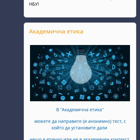
НБУ!
Прескочи Академична етика
Академична етика
В "Академична етика"
можете да направите (и анонимно) тест, с
който да установите дали
нещо е етично или не в академичен контекст.