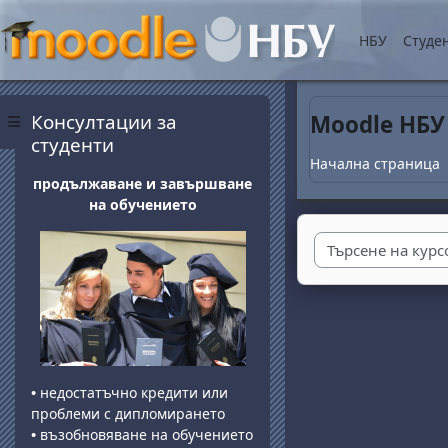
Прескочи на основнот
НБУ
Студе
Блокове
Прескочи Консултации за студенти
Консултации за
Moodle НБУ
Страничен панел
студенти
Начална страница
продължаване и завършване
на обучението
•
недостатъчно кредити или
проблеми с дипломирането
•
възобновяване на обучението