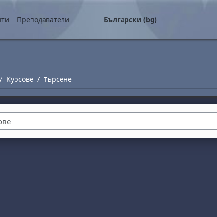
о съдържание
нти
Преподаватели
Български ‎(bg)‎
Курсове
Търсене