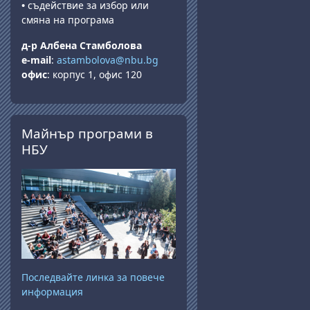
•
съдействие за избор или
смяна на програма
д-р Албена Стамболова
e-mail
:
astambolova@nbu.bg
офис
: корпус 1, офис 120
Прескочи Майнър програми в НБУ
Майнър програми в
НБУ
Последвайте линка за повече
информация