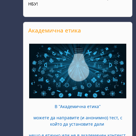
НБУ!
Прескочи Академична етика
Академична етика
В "Академична етика"
можете да направите (и анонимно) тест, с
който да установите дали
нещо е етично или не в академичен контекст.