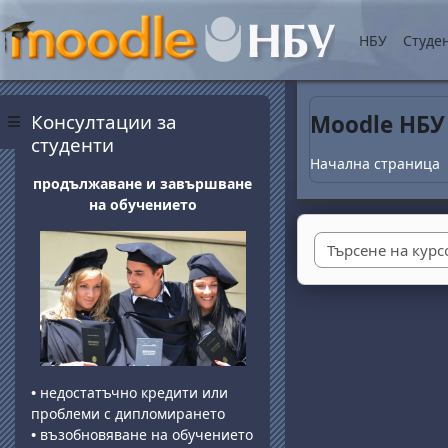
Прескочи на основнот
НБУ
Студе
Блокове
Прескочи Консултации за студенти
Консултации за
Moodle НБУ
Страничен панел
студенти
Начална страница
продължаване и завършване
на обучението
•
недостатъчно кредити или
проблеми с дипломирането
•
възобновяване на обучението