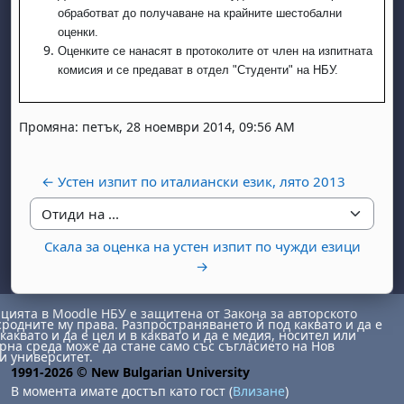
обработват до получаване на крайните шестобални
оценки.
Оценките се нанасят в протоколите от член на изпитната
комисия и се предават в отдел "Студенти" на НБУ.
Промяна: петък, 28 ноември 2014, 09:56 AM
бота, 1 август
я, неделя, 2 август
← Устен изпит по италиански език, лято 2013
 6 август
 7 август
бота, 8 август
я, неделя, 9 август
ст
 13 август
 14 август
бота, 15 август
я, неделя, 16 август
Отиди на ...
Скала за оценка на устен изпит по чужди езици
ст
 20 август
 21 август
бота, 22 август
я, неделя, 23 август
→
ст
 27 август
 28 август
бота, 29 август
я, неделя, 30 август
ията в Moodle НБУ е защитена от Закона за авторското
сродните му права. Разпространяването й под каквато и да е
каквато и да е цел и в каквато и да е медия, носител или
на среда може да стане само със съгласието на Нов
и университет.
1991-2026 © New Bulgarian University
В момента имате достъп като гост (
Влизане
)