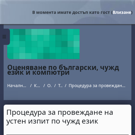
Прескочи на основното съдържание
В момента имате достъп като гост (
Влизане
)
Страничен панел
Оценяване по български, чужд
език и компютри
Начална страница
Курсове
ООИУ
Text 1
Процедура за провеждане на устен изпит по чужд език
Процедура за провеждане на
устен изпит по чужд език
Изисквания за завършване