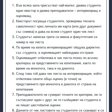
Във всяка зала присъстват най-малко: двама студенти,
един квестор и двама преподаватели – интервюиращ и
оценяващ.
Квесторът посреща студентите, проверява тяхната
самоличност чрез личната им карта (или друг документ
със снимка) и дава на всеки студент един чек лист.
Студентът написва трите си имена и факултетния си
номер в чек листа.
По време на изпита интервюиращият общува директно
със студента, а оценяващият наблюдава отстрани.
Оценяващият отбелязва в чек листа
точки по всички
критерии
за представянето на изпитвания, както по
време на монолога, така и на диалога.
След това той дава чек листа на интервюиращия, който
отбелязва своите
общи оценки
(в точки) за
представянето при монолога и диалога от страна на
изпитвания.
Преподавателите не сумират точките по критерии, не ги
съгласуват един с друг, не ги съобщават на студента и
не пишат шестобални оценки.
Данните от чек листовете на студентите се сканират и се