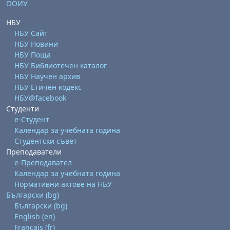
ООИУ
НБУ
НБУ Сайт
НБУ Новини
НБУ Поща
НБУ Библиотечен каталог
НБУ Научен архив
НБУ Етичен кодекс
НБУ@facebook
Студенти
е-Студент
Календар за учебната година
Студентски съвет
Преподаватели
е-Преподавател
Календар за учебната година
Нормативни актове на НБУ
Български ‎(bg)‎
Български ‎(bg)‎
English ‎(en)‎
Français ‎(fr)‎