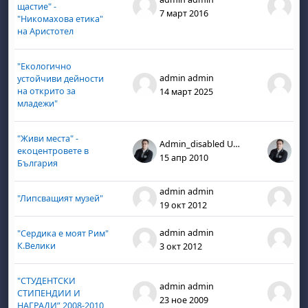
щастие" -
7 март 2016
7 м
"Никомахова етика"
на Аристотел
"Екологично
admin admin
ad
устойчиви дейности
на открито за
14 март 2025
14 
младежи"
"Живи места" -
Admin_disabled User
екоцентровете в
15 апр 2010
15 
България
admin admin
ad
"Липсващият музей"
19 окт 2012
19 
admin admin
ad
"Сердика е моят Рим"
К.Велики
3 окт 2012
3 о
"СТУДЕНТСКИ
admin admin
ad
СТИПЕНДИИ И
23 ное 2009
23 
НАГРАДИ” 2008-2010