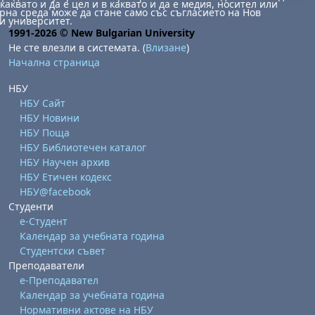
каквато и да е цел и в каквато и да е медия, носител или
на среда може да стане само със съгласието на Нов
и университет.
1991-2026 © New Bulgarian University
Не сте влезли в системата. (
Влизане
)
Начална страница
НБУ
НБУ Сайт
НБУ Новини
НБУ Поща
НБУ Библиотечен каталог
НБУ Научен архив
НБУ Етичен кодекс
НБУ@facebook
Студенти
е-Студент
Календар за учебната година
Студентски съвет
Преподаватели
е-Преподавател
Календар за учебната година
Нормативни актове на НБУ