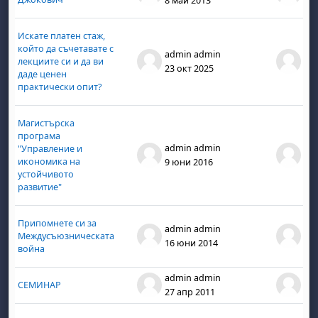
8 май 2013
8 м
Искате платен стаж,
който да съчетавате с
admin admin
ad
лекциите си и да ви
23 окт 2025
23 
даде ценен
практически опит?
Магистърска
бота, 1 август
я, неделя, 2 август
програма
 6 август
 7 август
бота, 8 август
я, неделя, 9 август
admin admin
ad
"Управление и
икономика на
9 юни 2016
9 
ст
 13 август
 14 август
бота, 15 август
я, неделя, 16 август
устойчивото
развитие"
ст
 20 август
 21 август
бота, 22 август
я, неделя, 23 август
ст
 27 август
 28 август
бота, 29 август
я, неделя, 30 август
Припомнете си за
admin admin
ad
Междусъюзническата
16 юни 2014
16
война
admin admin
ad
СЕМИНАР
27 апр 2011
27 