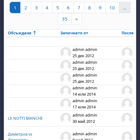
Страница 1
Страница 2
Страница 3
Страница 4
Страница 5
Страница 6
Страница 7
Страница 8
Страница 9
Страница 
1
2
3
4
5
6
7
8
9
10
…
Страница 35
Следваща страница
35
»
Обсъждане
Започнато от
Последн
Състояние
List of discussions. Showing 30 of 1
admin admin
ad
25 дек 2012
25 
admin admin
ad
25 дек 2012
25 
admin admin
ad
25 дек 2012
25 
admin admin
ad
14 юли 2014
14
admin admin
ad
17 юли 2014
17
admin admin
ad
LE NOTTI BIANCHE
30 май 2012
30 
admin admin
ad
Димитров vs
Джокович