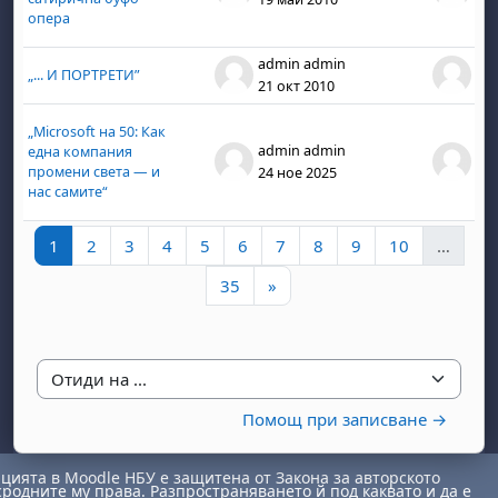
опера
admin admin
ad
„... И ПОРТРЕТИ”
21 окт 2010
21 
„Microsoft на 50: Как
admin admin
ad
една компания
промени света — и
24 ное 2025
24 
нас самите“
Страница 1
Страница 2
Страница 3
Страница 4
Страница 5
Страница 6
Страница 7
Страница 8
Страница 9
Страница 
1
2
3
4
5
6
7
8
9
10
…
Страница 35
Следваща страница
35
»
Отиди на ...
Помощ при записване →
ията в Moodle НБУ е защитена от Закона за авторското
сродните му права. Разпространяването й под каквато и да е