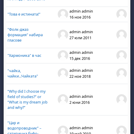
admin admin
ad
"Това е истината!"
16 ное 2016
16 
"Фолк-джаз
admin admin
ad
формация" набира
27 юли 2011
27
гласове
admin admin
ad
"Хармоника" в час
15 дек 2016
15 
admin admin
ad
"чайка,
чайки...Чайката"
22 ное 2018
22 
“Why did I choose my
admin admin
ad
field of studies?” or
“What is my dream job
2 юни 2016
2 
and why?”
“Цар и
admin admin
ad
водопроводчик” –
сатирична буфо-
19 май 2010
19 