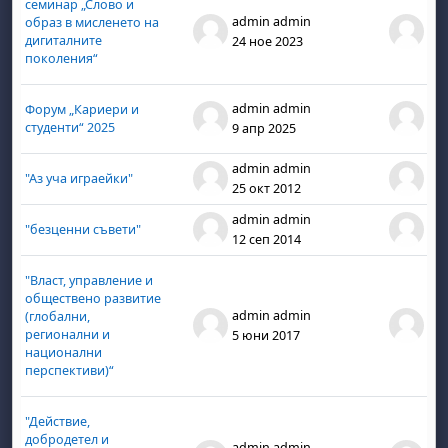
семинар „Слово и
admin admin
ad
образ в мисленето на
дигиталните
24 ное 2023
24 
поколения“
admin admin
ad
Форум „Кариери и
студенти“ 2025
9 апр 2025
9 а
admin admin
ad
"Аз уча играейки"
25 окт 2012
25 
admin admin
ad
"безценни съвети"
12 сеп 2014
12 
"Власт, управление и
обществено развитие
admin admin
ad
(глобални,
регионални и
5 юни 2017
5 
национални
перспективи)“
"Действие,
добродетел и
admin admin
ad