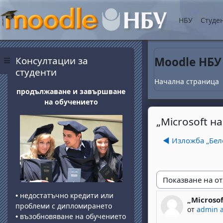
Прескочи на основнот
НБУ
Студе
Блокове
Прескочи Консултации за студенти
Консултации за
Moodle НБУ
Страничен панел
студенти
Начална страница
продължаване и завършване
на обучението
„Microsoft н
◀︎ Изложба „Бел
Начин на показван
•
недостатъчно кредити или
„Microso
Number of 
проблеми с дипломирането
от
admin 
•
възобновяване на обучението