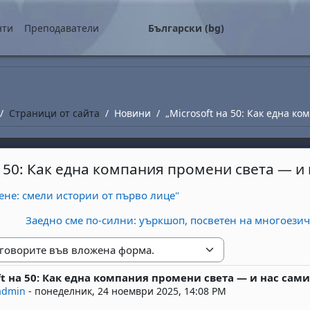
о съдържание
нти
Преподаватели
Български ‎(bg)‎
Страници от сайта
Новини
„Microsoft на 50: Как една к
а 50: Как една компания промени света — и 
ене: смели истории от първо лице"
Заедно сме по-силни: уъркшоп, посветен на многоезич
е
ft на 50: Как една компания промени света — и нас сами
replies: 0
admin
-
понеделник, 24 ноември 2025, 14:08 PM