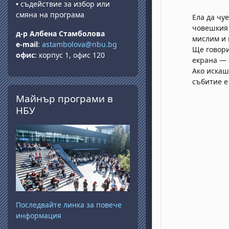
•
съдействие за избор или
смяна на програма
Ела да чу
човешкия 
д-р Албена Стамболова
мислим и 
e-mail
:
astambolova@nbu.bg
Ще говори
офис
: корпус 1, офис 120
екрана — 
Ако искаш
събитие е 
Прескочи Майнър програми в НБУ
Майнър програми в
НБУ
Последвайте линка за повече
информация