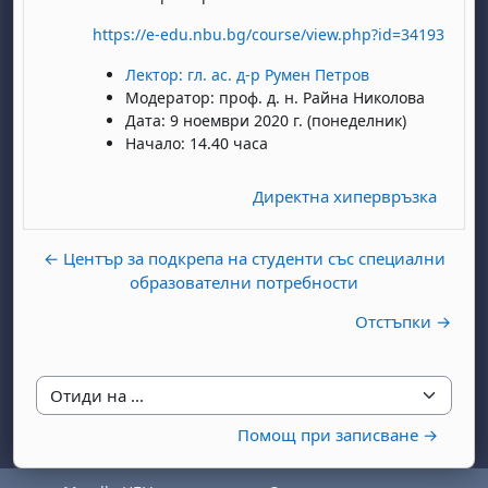
https://e-edu.nbu.bg/course/view.php?id=34193
Лектор: гл. ас. д-р Румен Петров
Модератор: проф. д. н. Райна Николова
Дата: 9 ноември 2020 г. (понеделник)
Начало: 14.40 часа
бота, 1 август
я, неделя, 2 август
Директна хипервръзка
 6 август
 7 август
бота, 8 август
я, неделя, 9 август
← Център за подкрепа на студенти със специални
ст
 13 август
 14 август
бота, 15 август
я, неделя, 16 август
образователни потребности
ст
 20 август
 21 август
бота, 22 август
я, неделя, 23 август
Отстъпки →
ст
 27 август
 28 август
бота, 29 август
я, неделя, 30 август
Отиди на ...
Помощ при записване →