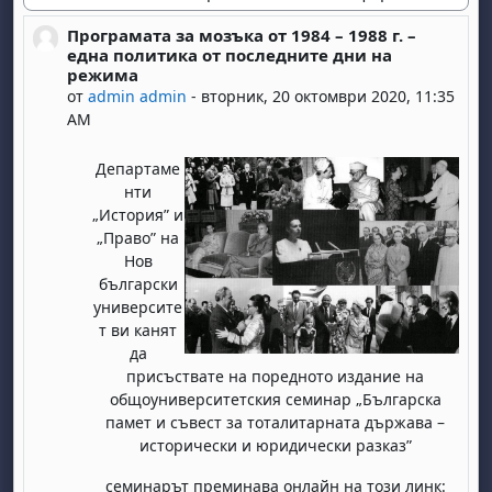
Начин на показване
Програмата за мозъка от 1984 – 1988 г. –
Number of replies: 0
една политика от последните дни на
режима
от
admin admin
-
вторник, 20 октомври 2020, 11:35
AM
Департаме
нти
„История” и
„Право” на
Нов
български
университе
т ви канят
да
присъствате на поредното издание на
общоуниверситетския семинар „Българска
памет и съвест за тоталитарната държава –
исторически и юридически разказ”
семинарът преминава онлайн на този линк: