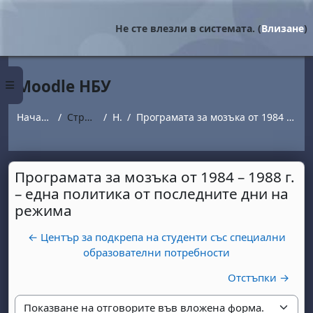
Прескочи на основното съдържание
Не сте влезли в системата. (
Влизане
)
Moodle НБУ
Страничен панел
Начална страница
Страници от сайта
Новини
Програмата за мозъка от 1984 – 1988 г. – една политика от последните дни на режима
Програмата за мозъка от 1984 – 1988 г.
– една политика от последните дни на
режима
← Център за подкрепа на студенти със специални
образователни потребности
Отстъпки →