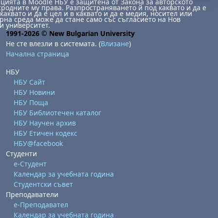
ията в Moodle НБУ е защитена от Закона за авторското
сродните му права. Разпространяването й под каквато и да е
каквато и да е цел и в каквато и да е медия, носител или
на среда може да стане само със съгласието на Нов
и университет.
1991-2026 © New Bulgarian University
Не сте влезли в системата. (
Влизане
)
Начална страница
НБУ
НБУ Сайт
НБУ Новини
НБУ Поща
НБУ Библиотечен каталог
НБУ Научен архив
НБУ Етичен кодекс
НБУ@facebook
Студенти
е-Студент
Календар за учебната година
Студентски съвет
Преподаватели
е-Преподавател
Календар за учебната година