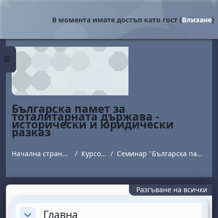
Прескочи на основното съдържание
В момента имате достъп като гост (
Влизане
)
Страничен панел
Българска памет за
тоталитарната държава -
исторически и юридически
разказ
Начална страница
Курсове
Семинар "Българска памет"
Разгъване на всички
Section outline
Главна