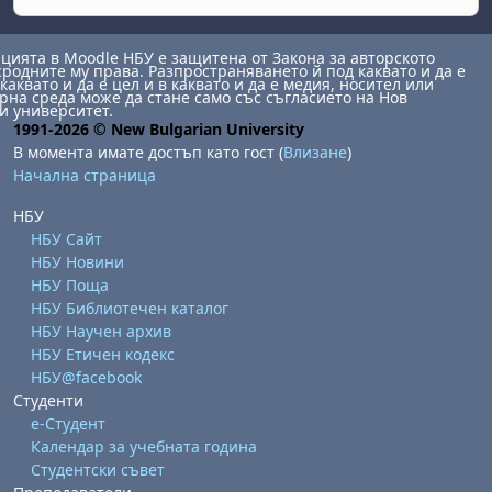
ията в Moodle НБУ е защитена от Закона за авторското
сродните му права. Разпространяването й под каквато и да е
каквато и да е цел и в каквато и да е медия, носител или
на среда може да стане само със съгласието на Нов
и университет.
1991-2026 © New Bulgarian University
В момента имате достъп като гост (
Влизане
)
Начална страница
НБУ
НБУ Сайт
НБУ Новини
НБУ Поща
НБУ Библиотечен каталог
НБУ Научен архив
НБУ Етичен кодекс
НБУ@facebook
Студенти
е-Студент
Календар за учебната година
Студентски съвет