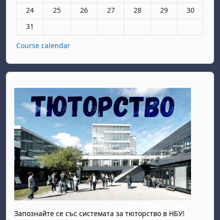
Няма събития, понеделник, 24 август
Няма събития, вторник, 25 август
Няма събития, сряда, 26 август
Няма събития, четвъртък, 27 авгу
Няма събития, петък, 28 а
Няма събития, съб
Няма събит
24
25
26
27
28
29
30
Няма събития, понеделник, 31 август
31
Course calendar
Запознайте се със системата за тюторство в НБУ!