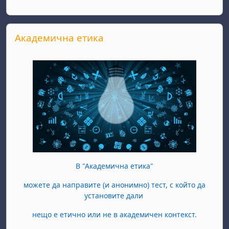
Прескочи Академична етика
Академична етика
В "Академична етика"
можете да направите (и анонимно) тест, с който да
установите дали
нещо е етично или не в академичен контекст.