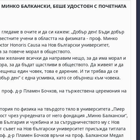
. МИНКО БАЛКАНСКИ, БЕШЕ УДОСТОЕН С ПОЧЕТНАТА
 гледаме в очите и да си кажем: „Добър ден! Бъди добър
звестните учени в областта на физиката - проф. Минко
ctor Honoris Causa на Нов български университет,
а за повече морал в обществото.
мам желание всички да направим нещо, за да има морал и
ора, за да бъдат щастливи в обществото. Да живеят и да
рещнеш един човек, това е дарение. И ти трябва да се
обър ден“ с една усмивка, като се обърнеш към човека.
- проф. д-р Пламен Бочков, на тържествена церемония на
тория по физика на твърдото тяло в университета „Пиер
ост чрез учредената от него фондация „Миню Балкански“,
 в България и чужбина и за сътрудничеството му с Нов
ят съвет на Нов български университет присъжда титлата
роф. д-р Пламен Бочков връчи на проф. Балкански Медал