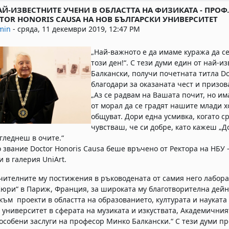
АЙ-ИЗВЕСТНИТЕ УЧЕНИ В ОБЛАСТТА НА ФИЗИКАТА - ПРОФ
plies: 0
TOR HONORIS CAUSA НА НОВ БЪЛГАРСКИ УНИВЕРСИТЕТ
min
-
сряда, 11 декември 2019, 12:47 PM
„Най-важното е да имаме куража да се
този ден!“. С тези думи един от най-и
Балкански, получи почетната титла Do
благодари за оказаната чест и призов
„Аз се радвам на Вашата почит, но и
от морал да се градят нашите млади х
общуват. Дори една усмивка, когато с
чувстваш, че си добре, като кажеш „Д
огледнеш в очите.“
 звание Doctor Honoris Causa беше връчено от Ректора на НБУ 
и в галерия UniArt.
чителните му постижения в ръководената от самия него лабора
юри“ в Париж, Франция, за широката му благотворителна дейн
към проекти в областта на образованието, културата и науката
 университет в сферата на музиката и изкуствата, Академични
 особени заслуги на професор Минко Балкански.“ С тези думи п