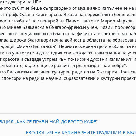
ите доктори на НБУ.
ното събитие беше съпроводено от музикално изпълнение на 
ет проф. Сузана Клинчарова. В края на церемонията беше излъ
очиш съдбата“ по сценарий на Панчо Цанков и Марио Марков.
ко Минев Балкански е българо-френски учен, физик, професор 
вестните специалисти в областта на физиката в световен мащаб,
вива широка благотворителна дейност в областта на образовани
ондация „Миню Балкански”. Нейните основни цели в областта н
ти на учителите и да се вдъхнови жажда за нoви знания на учени
т красота и създаде устрем към по-високи духовни изявления“ и
ъм мястото, където ще се развият и реализират най-добре“.
ко Балкански е активен културен радетел на България. Чрез с
 спонсори на редица научни, образователни и културни проект
ЕКЦИЯ „КАК СЕ ПРАВИ НАЙ-ДОБРОТО КАФЕ“
ЕВОЛЮЦИЯ НА КУЛИНАРНИТЕ ТРАДИЦИИ В БЪЛГ