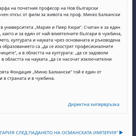
арфа на почетния професор на Нов български
чен откъс от филм за живота на проф. Минко Балкански
в университета „Мария и Пиер Кюри“. Считан е за един
 както и за един от най-влиятелните българи в чужбина,
ето, културата и науката чрез основаната и ръководена
а образованието са „да се изострят професионалните
ците“, а в областта на културата: „да се задоволи
 в областта на науката „да се насочат изключителни
воята Фондация „Миню Балкански“ той е един от
и в страната и в чужбина.
Директна хипервръзка
АРИЯ СЛЕД ПАДАНЕТО НА ОСМАНСКАТА ИМПЕРИЯ“ ▶︎