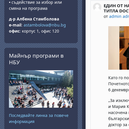
•
съдействие за избор или
ЕДИН ОТ Н
Number of re
смяна на програма
ТИТЛА DOC
от
admin ad
д-р Албена Стамболова
e-mail
:
astambolova@nbu.bg
офис
: корпус 1, офис 120
Прескочи Майнър програми в НБУ
Майнър програми в
НБУ
Като го п
Почетното
6 декемвр
„За изклю
и Мария К
насочена 
Последвайте линка за повече
български
информация
доктор за