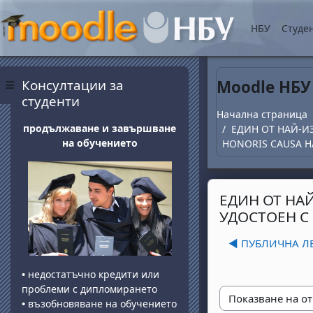
Прескочи на основнот
НБУ
Студе
Блокове
Прескочи Консултации за студенти
Консултации за
Moodle НБУ
Страничен панел
студенти
Начална страница
продължаване и завършване
ЕДИН ОТ НАЙ-И
на обучението
HONORIS CAUSA Н
ЕДИН ОТ НА
УДОСТОЕН С
◀︎ ПУБЛИЧНА Л
•
недостатъчно кредити или
проблеми с дипломирането
•
възобновяване на обучението
Начин на показван