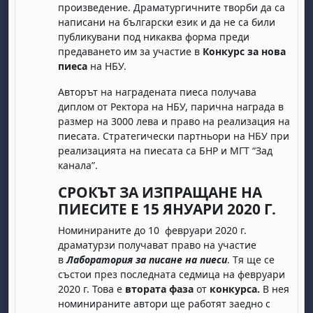
произведение. Драматургичните творби да са
написани на български език и да не са били
публикувани под никаква форма преди
предаването им за участие в
Конкурс за нова
пиеса
на НБУ.
Авторът на наградената пиеса получава
диплом от Ректора на НБУ, парична награда в
размер на 3000 лева и право на реализация на
бота, 1 август
я, неделя, 2 август
пиесата. Стратегически партньори на НБУ при
 6 август
 7 август
бота, 8 август
я, неделя, 9 август
реализацията на пиесата са БНР и МГТ “Зад
канала”.
ст
 13 август
 14 август
бота, 15 август
я, неделя, 16 август
СРОКЪТ ЗА ИЗПРАЩАНЕ НА
ст
 20 август
 21 август
бота, 22 август
я, неделя, 23 август
ПИЕСИТЕ Е 15 ЯНУАРИ 2020 Г.
ст
 27 август
 28 август
бота, 29 август
я, неделя, 30 август
Номинираните до 10 февруари 2020 г.
драматурзи получават право на участие
в
Лаборатория за писане на пиеси
. Тя ще се
състои през последната седмица на февруари
2020 г. Това е
втората фаза
от
конкурса.
В нея
номинираните автори ще работят заедно с