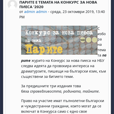
ПАРИТЕ Е ТЕМАТА НА КОНКУРС ЗА НОВА
Number of replies: 0
ПИЕСА '2020
от
admin admin
-
сряда, 23 октомври 2019, 13:40
PM
С
избо
ра
на
тема
та
па
рите
журито на Конкурс за нова пиеса на НБУ
следва идеята да провокира интереса на
драматурзите, пишещи на български език, към
съществени за битието теми.
За предишните три издания това
бяха
справедливостта, родината, тайните
.
Право на участие имат пълнолетни български
и чуждестранни граждани, които могат да се
включат в Конкурса само с едно свое