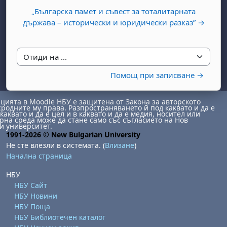
„Българска памет и съвест за тоталитарната
държава – исторически и юридически разказ” →
Отиди на ...
Помощ при записване →
ията в Moodle НБУ е защитена от Закона за авторското
сродните му права. Разпространяването й под каквато и да е
каквато и да е цел и в каквато и да е медия, носител или
на среда може да стане само със съгласието на Нов
и университет.
1991-2026 © New Bulgarian University
Не сте влезли в системата. (
Влизане
)
Начална страница
НБУ
НБУ Сайт
НБУ Новини
НБУ Поща
НБУ Библиотечен каталог