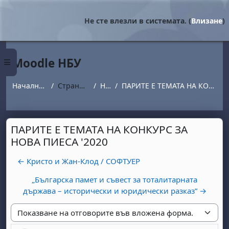
Прескочи на основното съдържание
Не сте влезли в системата. (
Влизане
)
Moodle НБУ
Страничен панел
Начална страница
Страници от сайта
Новини
ПАРИТЕ Е ТЕМАТА НА КОНКУРС ЗА НОВА ПИЕСА '2020
ПАРИТЕ Е ТЕМАТА НА КОНКУРС ЗА
НОВА ПИЕСА '2020
← Кристо и Жан-Клод / СОФТУЕР
„Българска памет и съвест за тоталитарната
държава – исторически и юридически разказ” →
Начин на показване