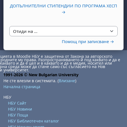
ДОПЪЛНИТЕЛНИ СТИПЕНДИИ ПО ПРОГРАМА ХЕСП
→
Отиди на ...
Помощ при записване →
бота, 1 август
я, неделя, 2 август
ията в Moodle НБУ е защитена от Закона за авторското
 6 август
 7 август
бота, 8 август
я, неделя, 9 август
сродните му права. Разпространяването й под каквато и да е
каквато и да е цел и в каквато и да е медия, носител или
на среда може да стане само със съгласието на Нов
ст
 13 август
 14 август
бота, 15 август
я, неделя, 16 август
и университет.
1991-2026 © New Bulgarian University
ст
 20 август
 21 август
бота, 22 август
я, неделя, 23 август
Не сте влезли в системата. (
Влизане
)
Начална страница
ст
 27 август
 28 август
бота, 29 август
я, неделя, 30 август
НБУ
НБУ Сайт
НБУ Новини
НБУ Поща
НБУ Библиотечен каталог
НБУ Научен архив