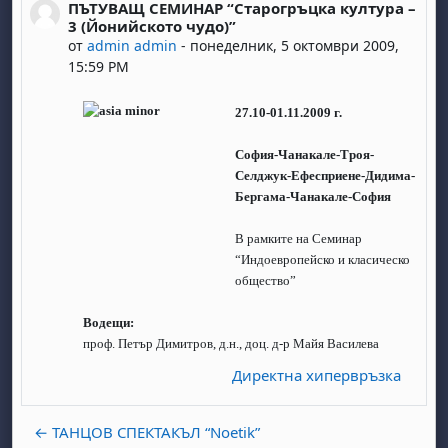
ПЪТУВАЩ СЕМИНАР “Старогръцка култура –
Number of replies: 0
3 (Йонийското чудо)”
от
admin admin
-
понеделник, 5 октомври 2009,
15:59 PM
27.10-01.11.2009 г.
София-Чанакале-Троя-
Селджук-Ефесприене-Дидима-
Бергама-Чанакале-София
В рамките на Семинар
“Индоевропейско и класическо
общество”
Водещи:
проф. Петър Димитров, д.н., доц. д-р Майя Василева
Директна хипервръзка
← ТАНЦОВ СПЕКТАКЪЛ “Noetik”