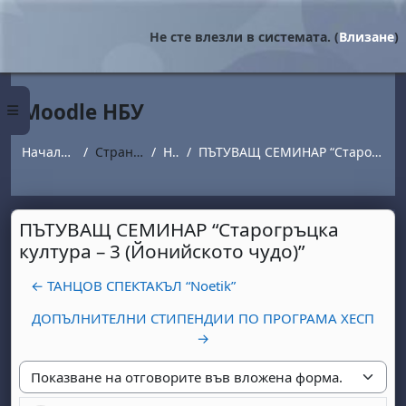
Прескочи на основното съдържание
Не сте влезли в системата. (
Влизане
)
Moodle НБУ
Страничен панел
Начална страница
Страници от сайта
Новини
ПЪТУВАЩ СЕМИНАР “Старогръцка култура – 3 (Йонийското чудо)”
ПЪТУВАЩ СЕМИНАР “Старогръцка
култура – 3 (Йонийското чудо)”
← ТАНЦОВ СПЕКТАКЪЛ “Noetik”
ДОПЪЛНИТЕЛНИ СТИПЕНДИИ ПО ПРОГРАМА ХЕСП
→
Начин на показване