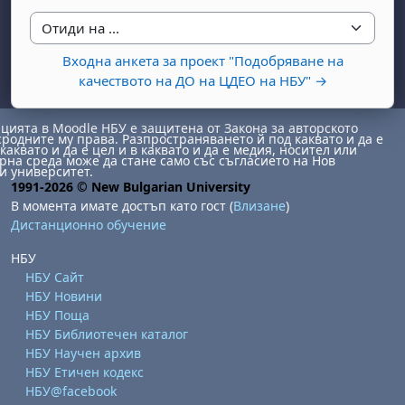
Отиди на ...
Входна анкета за проект "Подобряване на
качеството на ДО на ЦДЕО на НБУ" →
ията в Moodle НБУ е защитена от Закона за авторското
сродните му права. Разпространяването й под каквато и да е
каквато и да е цел и в каквато и да е медия, носител или
бота, 1 август
я, неделя, 2 август
на среда може да стане само със съгласието на Нов
и университет.
1991-2026 © New Bulgarian University
 6 август
 7 август
бота, 8 август
я, неделя, 9 август
В момента имате достъп като гост (
Влизане
)
ст
 13 август
 14 август
бота, 15 август
я, неделя, 16 август
Дистанционно обучение
ст
 20 август
 21 август
бота, 22 август
я, неделя, 23 август
НБУ
НБУ Сайт
ст
 27 август
 28 август
бота, 29 август
я, неделя, 30 август
НБУ Новини
НБУ Поща
НБУ Библиотечен каталог
НБУ Научен архив
НБУ Етичен кодекс
НБУ@facebook