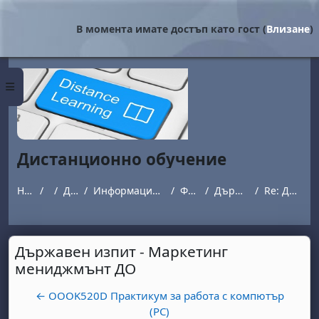
Прескочи на основното съдържание
В момента имате достъп като гост (
Влизане
)
Страничен панел
Дистанционно обучение
Начална страница
Курсове
Дистанционно обучение
Информация за студенти обучаващи се в програми с дистанционна форма на обучение.
Форум за въпроси и отговори
Държавен изпит - Маркетинг мениджмънт ДО
Re: Държавен изпит - Маркетинг мениджмънт ДО
Държавен изпит - Маркетинг
мениджмънт ДО
← OOOK520D Практикум за работа с компютър
(PC)