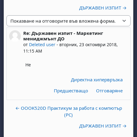
ДЪРЖАВЕН ИЗПИТ →
Начин на показване
Re: Държавен изпит - Маркетинг
Number of replies: 0
мениджмънт ДО
от
Deleted user
-
вторник, 23 октомври 2018,
11:15 AM
Не
Директна хипервръзка
Предшестващо
Отговаряне
← OOOK520D Практикум за работа с компютър
(PC)
ДЪРЖАВЕН ИЗПИТ →