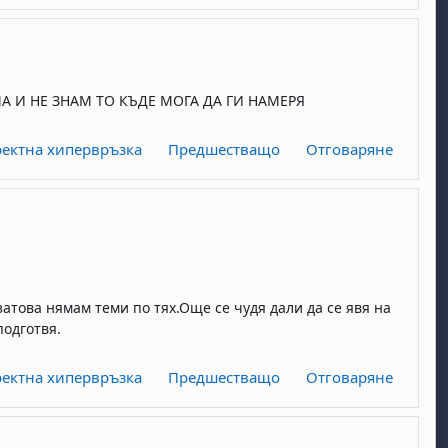
А И НЕ ЗНАМ ТО КЪДЕ МОГА ДА ГИ НАМЕРЯ
ектна хипервръзка
Предшестващо
Отговаряне
атова нямам теми по тях.Още се чудя дали да се явя на
подготвя.
ектна хипервръзка
Предшестващо
Отговаряне