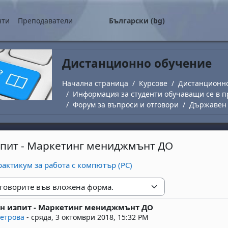
о съдържание
нти
Преподаватели
Български ‎(bg)‎
Дистанционно обучение
Начална страница
Курсове
Дистанционн
Информация за студенти обучаващи се в п
Форум за въпроси и отговори
Държавен 
пит - Маркетинг мениджмънт ДО
актикум за работа с компютър (PC)
е
н изпит - Маркетинг мениджмънт ДО
replies: 6
етрова
-
сряда, 3 октомври 2018, 15:32 PM