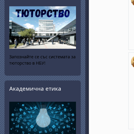
Запознайте се със системата за
тюторство в НБУ!
Прескочи Академична етика
Академична етика