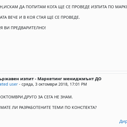
ЕН,ИСКАМ ДА ПОПИТАМ КОГА ЩЕ СЕ ПРОВЕДЕ ИЗПИТА ПО МАР
АТА ВЕЧЕ И В КОЯ СТАЯ ЩЕ СЕ ПРОВЕДЕ.
Я ВИ ПРЕДВАРИТЕЛНО!
Държавен изпит - Маркетинг мениджмънт ДО
ply to Мина Петрова
eted user
-
сряда, 3 октомври 2018, 17:01 PM
 ОКТОМВРИ.ДРУГО ЗА СЕГА НЕ ЗНАМ.
ИМАТЕ ЛИ РАЗРАБОТЕНИТЕ ТЕМИ ПО КОНСПЕКТА?
Дир