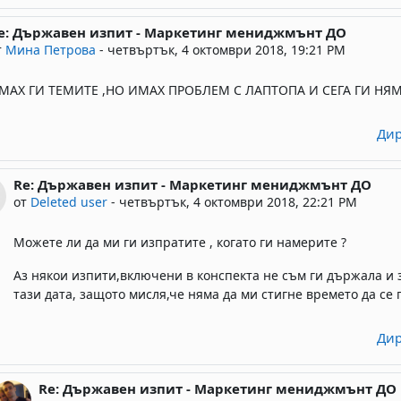
e: Държавен изпит - Маркетинг мениджмънт ДО
 reply to Deleted user
т
Мина Петрова
-
четвъртък, 4 октомври 2018, 19:21 PM
МАХ ГИ ТЕМИТЕ ,НО ИМАХ ПРОБЛЕМ С ЛАПТОПА И СЕГА ГИ НЯМ
Дир
Re: Държавен изпит - Маркетинг мениджмънт ДО
In reply to Мина Петрова
от
Deleted user
-
четвъртък, 4 октомври 2018, 22:21 PM
Можете ли да ми ги изпратите , когато ги намерите ?
Аз някои изпити,включени в конспекта не съм ги държала и з
тази дата, защото мисля,че няма да ми стигне времето да се 
Дир
Re: Държавен изпит - Маркетинг мениджмънт ДО
In reply to Deleted user