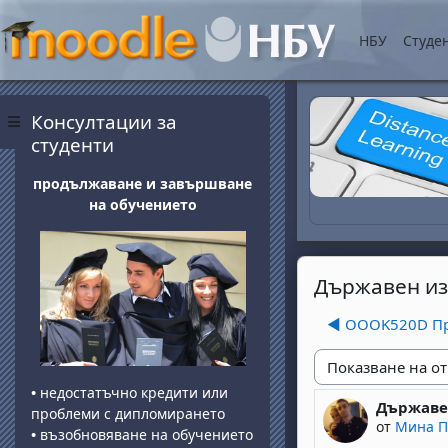
Прескочи на основнот
НБУ
Студе
Блокове
Прескочи Консултации за студенти
Консултации за
Страничен панел
студенти
продължаване и завършване
на обучението
Държавен из
◀︎ OOOK520D Пр
Начин на показван
•
недостатъчно кредити или
Държаве
Number of 
проблеми с дипломирането
от
Мина П
•
възобновяване на обучението