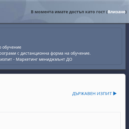
В момента имате достъп като гост (
Влизане
)
о обучение
рограми с дистанционна форма на обучение.
изпит - Маркетинг мениджмънт ДО
ДЪРЖАВЕН ИЗПИТ ▶︎