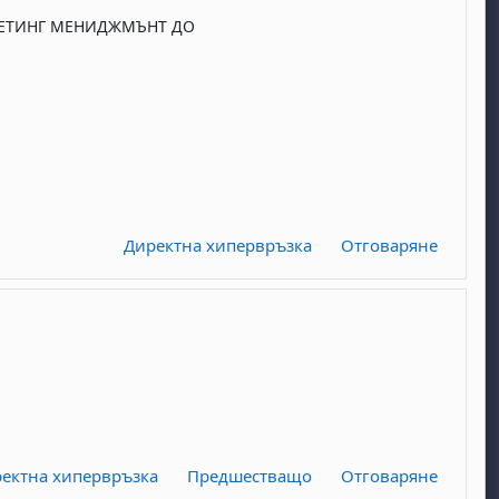
КЕТИНГ МЕНИДЖМЪНТ ДО
Директна хипервръзка
Отговаряне
ектна хипервръзка
Предшестващо
Отговаряне