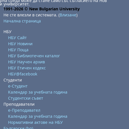
на среда може да стане само със съгласието на Нов
и университет.
1991-2026 © New Bulgarian University
Не сте влезли в системата. (
Влизане
)
Начална страница
НБУ
НБУ Сайт
НБУ Новини
НБУ Поща
НБУ Библиотечен каталог
НБУ Научен архив
НБУ Етичен кодекс
НБУ@facebook
Студенти
е-Студент
Календар за учебната година
Студентски съвет
Преподаватели
е-Преподавател
Календар за учебната година
Нормативни актове на НБУ
Български ‎(bg)‎