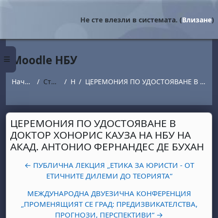
Прескочи на основното съдържание
Не сте влезли в системата. (
Влизане
)
Moodle НБУ
Страничен панел
Начална страница
Страници от сайта
Новини
ЦЕРЕМОНИЯ ПО УДОСТОЯВАНЕ В ДОКТОР ХОНОРИС КАУЗА НА НБУ НА АКАД. АНТОНИО ФЕРНАНДЕС ДЕ БУХАН
ЦЕРЕМОНИЯ ПО УДОСТОЯВАНЕ В
ДОКТОР ХОНОРИС КАУЗА НА НБУ НА
АКАД. АНТОНИО ФЕРНАНДЕС ДЕ БУХАН
← ПУБЛИЧНА ЛЕКЦИЯ „ЕТИКА ЗА ЮРИСТИ - ОТ
ЕТИЧНИТЕ ДИЛЕМИ ДО ТЕОРИЯТА“
МЕЖДУНАРОДНА ДВУЕЗИЧНА КОНФЕРЕНЦИЯ
„ПРОМЕНЯЩИЯТ СЕ ГРАД: ПРЕДИЗВИКАТЕЛСТВА,
ПРОГНОЗИ, ПЕРСПЕКТИВИ“ →