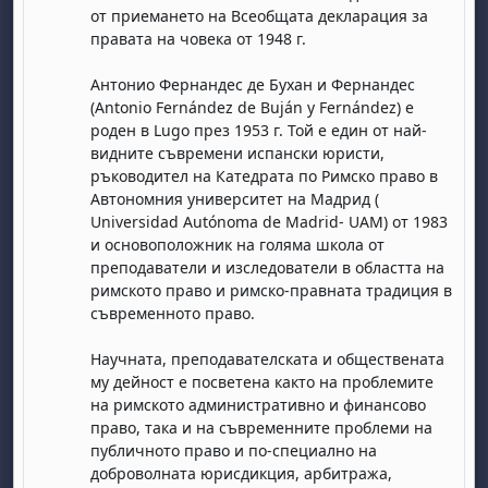
от приемането на Всеобщата декларация за
правата на човека от 1948 г.
Антонио Фернандес де Бухан и Фернандес
(Antonio Fernández de Buján y Fernández) e
роден в Lugo през 1953 г. Той е един от най-
видните съвремени испански юристи,
ръководител на Катедрата по Римско право в
Автономния университет на Мадрид (
Universidad Autónoma de Madrid- UAM) от 1983
и основоположник на голяма школа от
преподаватели и изследователи в областта на
римското право и римско-правната традиция в
съвременното право.
Научната, преподавателската и обществената
му дейност е посветена както на проблемите
на римското административно и финансово
право, така и на съвременните проблеми на
публичното право и по-специално на
доброволната юрисдикция, арбитража,