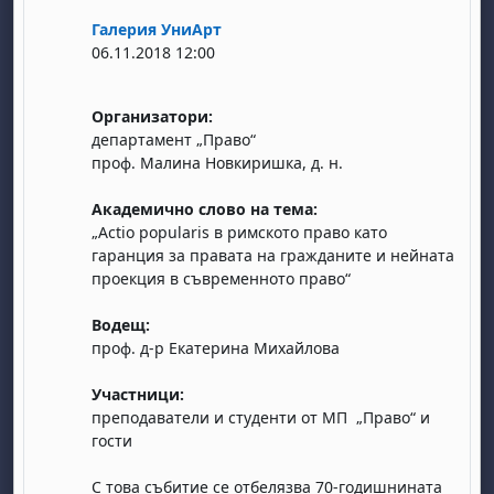
Галерия УниАрт
06.11.2018 12:00
Организатори:
департамент „Право“
проф. Малина Новкиришка, д. н.
бота, 1 август
я, неделя, 2 август
Академично слово на тема:
 6 август
 7 август
бота, 8 август
я, неделя, 9 август
„Аctio popularis в римското право като
гаранция за правата на гражданите и нейната
ст
 13 август
 14 август
бота, 15 август
я, неделя, 16 август
проекция в съвременното право“
ст
 20 август
 21 август
бота, 22 август
я, неделя, 23 август
Водещ:
ст
 27 август
 28 август
бота, 29 август
я, неделя, 30 август
проф. д-р Екатерина Михайлова
Участници:
преподаватели и студенти от МП „Право“ и
гости
С това събитие се отбелязва 70-годишнината