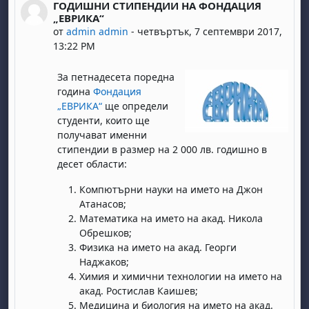
ГОДИШНИ СТИПЕНДИИ НА ФОНДАЦИЯ
Number of replies: 0
„ЕВРИКА“
от
admin admin
-
четвъртък, 7 септември 2017,
13:22 PM
За петнадесета поредна
година
Фондация
„ЕВРИКА“
ще определи
студенти, които ще
получават именни
стипендии в размер на 2 000 лв. годишно в
десет области:
Компютърни науки на името на Джон
Атанасов;
Математика на името на акад. Никола
Обрешков;
Физика на името на акад. Георги
Наджаков;
Химия и химични технологии на името на
акад. Ростислав Каишев;
Медицина и биология на името на акад.