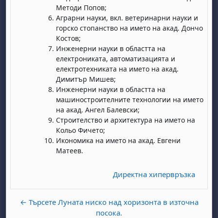
Методи Попов;
Аграрни науки, вкл. ветеринарни науки и
горско стопанство на името на акад. Дончо
Костов;
Инженерни науки в областта на
електрониката, автоматизацията и
електротехниката на името на акад.
Димитър Мишев;
бота, 1 август
я, неделя, 2 август
Инженерни науки в областта на
машиностроителните технологии на името
 6 август
 7 август
бота, 8 август
я, неделя, 9 август
на акад. Ангел Балевски;
ст
 13 август
 14 август
бота, 15 август
я, неделя, 16 август
Строителство и архитектура на името на
Кольо Фичето;
ст
 20 август
 21 август
бота, 22 август
я, неделя, 23 август
Икономика на името на акад. Евгени
ст
 27 август
 28 август
бота, 29 август
я, неделя, 30 август
Матеев.
Директна хипервръзка
← Търсете Луната ниско над хоризонта в източна
посока.