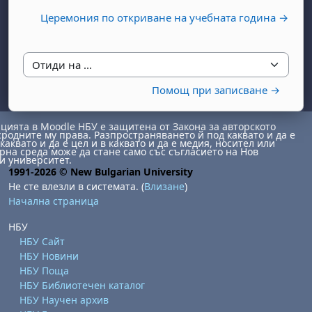
Церемония по откриване на учебната година →
Отиди на ...
Помощ при записване →
ията в Moodle НБУ е защитена от Закона за авторското
сродните му права. Разпространяването й под каквато и да е
каквато и да е цел и в каквато и да е медия, носител или
на среда може да стане само със съгласието на Нов
и университет.
1991-2026 © New Bulgarian University
Не сте влезли в системата. (
Влизане
)
Начална страница
НБУ
НБУ Сайт
НБУ Новини
НБУ Поща
НБУ Библиотечен каталог
НБУ Научен архив