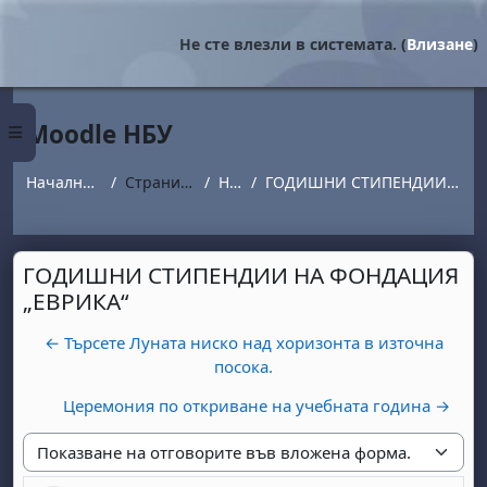
Прескочи на основното съдържание
Не сте влезли в системата. (
Влизане
)
Moodle НБУ
Страничен панел
Начална страница
Страници от сайта
Новини
ГОДИШНИ СТИПЕНДИИ НА ФОНДАЦИЯ „ЕВРИКА“
ГОДИШНИ СТИПЕНДИИ НА ФОНДАЦИЯ
„ЕВРИКА“
← Търсете Луната ниско над хоризонта в източна
посока.
Церемония по откриване на учебната година →
Начин на показване