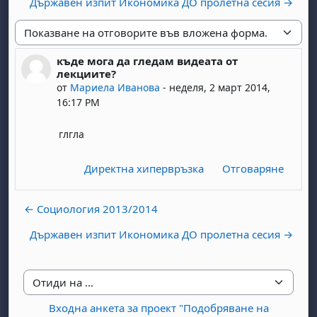
Държавен изпит Икономика ДО пролетна сесия →
Начин на показване
къде мога да гледам видеата от
Number of replies: 0
лекциите?
от
Мариела Иванова
-
неделя, 2 март 2014,
16:17 PM
глгла
Директна хипервръзка
Отговаряне
← Социология 2013/2014
Държавен изпит Икономика ДО пролетна сесия →
Отиди на ...
Входна анкета за проект "Подобряване на