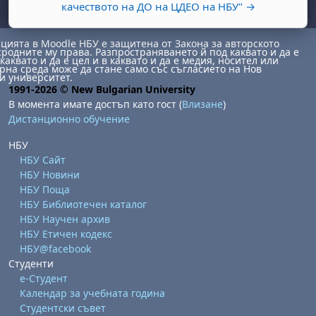
качеството на ДО на ЦДЕО на НБУ" →
ията в Moodle НБУ е защитена от Закона за авторското
сродните му права. Разпространяването й под каквато и да е
каквато и да е цел и в каквато и да е медия, носител или
на среда може да стане само със съгласието на Нов
и университет.
1991-2026 © New Bulgarian University
В момента имате достъп като гост (
Влизане
)
Дистанционно обучение
бота, 1 август
я, неделя, 2 август
НБУ
 6 август
 7 август
бота, 8 август
я, неделя, 9 август
НБУ Сайт
ст
 13 август
 14 август
бота, 15 август
я, неделя, 16 август
НБУ Новини
НБУ Поща
ст
 20 август
 21 август
бота, 22 август
я, неделя, 23 август
НБУ Библиотечен каталог
ст
 27 август
 28 август
бота, 29 август
я, неделя, 30 август
НБУ Научен архив
НБУ Етичен кодекс
НБУ@facebook
Студенти
е-Студент
Календар за учебната година
Студентски съвет