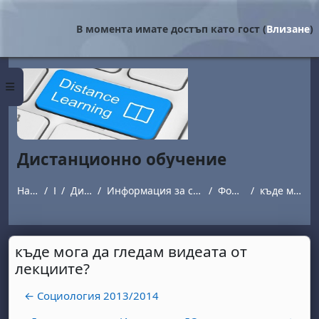
Прескочи на основното съдържание
В момента имате достъп като гост (
Влизане
)
Страничен панел
Дистанционно обучение
Начална страница
Курсове
Дистанционно обучение
Информация за студенти обучаващи се в програми с дистанционна форма на обучение.
Форум за въпроси и отговори
къде мога да гледам видеата от лекциите?
къде мога да гледам видеата от
лекциите?
← Социология 2013/2014