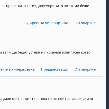
 от пролетната сесия, декември като питах ми беше
Директна хипервръзка
Отговаряне
ои зали ще бъдат устния и писмения изпит.това което
ектна хипервръзка
Предшестващо
Отговаряне
л дали ще ни питат по това което сме написали или от