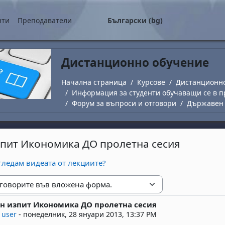
о съдържание
нти
Преподаватели
Български ‎(bg)‎
Дистанционно обучение
Начална страница
Курсове
Дистанционн
Информация за студенти обучаващи се в п
Форум за въпроси и отговори
Държавен 
пит Икономика ДО пролетна сесия
 гледам видеата от лекциите?
е
н изпит Икономика ДО пролетна сесия
replies: 4
 user
-
понеделник, 28 януари 2013, 13:37 PM