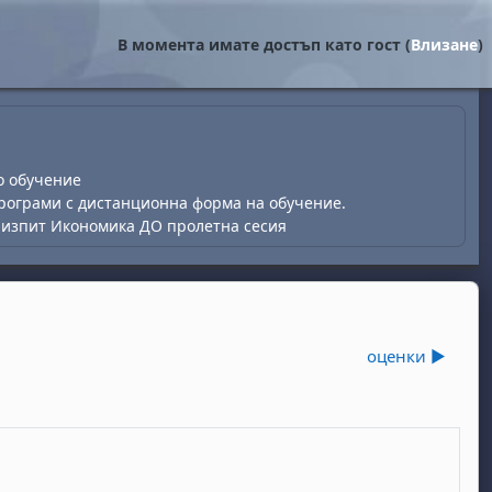
В момента имате достъп като гост (
Влизане
)
о обучение
рограми с дистанционна форма на обучение.
изпит Икономика ДО пролетна сесия
оценки ▶︎