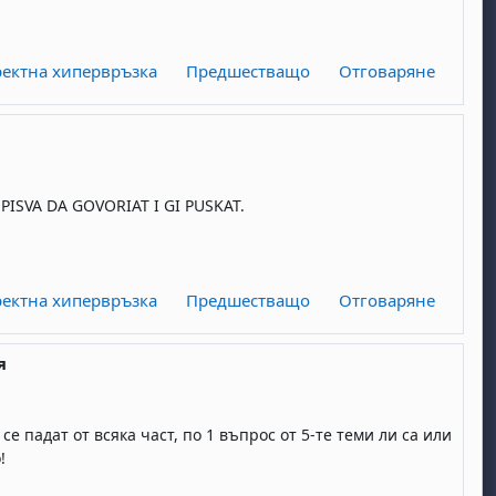
ектна хипервръзка
Предшестващо
Отговаряне
ISVA DA GOVORIAT I GI PUSKAT.
ектна хипервръзка
Предшестващо
Отговаряне
я
е падат от всяка част, по 1 въпрос от 5-те теми ли са или
!