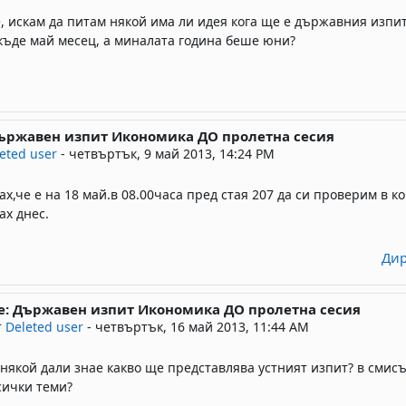
, искам да питам някой има ли идея кога ще е държавния изпит
къде май месец, а миналата година беше юни?
Държавен изпит Икономика ДО пролетна сесия
ly to Deleted user
eted user
-
четвъртък, 9 май 2013, 14:24 PM
ах,че е на 18 май.в 08.00часа пред стая 207 да си проверим в к
ах днес.
Дир
e: Държавен изпит Икономика ДО пролетна сесия
 reply to Deleted user
т
Deleted user
-
четвъртък, 16 май 2013, 11:44 AM
 някой дали знае какво ще представлява устният изпит? в смисъ
сички теми?