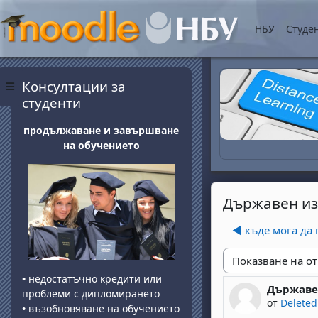
Прескочи на основнот
НБУ
Студе
Блокове
Прескочи Консултации за студенти
Консултации за
Страничен панел
студенти
продължаване и завършване
на обучението
Държавен из
◀︎ къде мога да
Начин на показван
•
недостатъчно кредити или
Държаве
Number of 
проблеми с дипломирането
от
Deleted
•
възобновяване на обучението