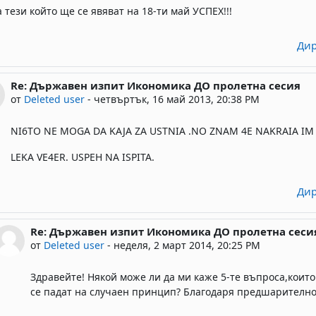
а тези който ще се явяват на 18-ти май УСПЕХ!!!
Дир
Re: Държавен изпит Икономика ДО пролетна сесия
In reply to Deleted user
от
Deleted user
-
четвъртък, 16 май 2013, 20:38 PM
NI6TO NE MOGA DA KAJA ZA USTNIA .NO ZNAM 4E NAKRAIA IM P
LEKA VE4ER. USPEH NA ISPITA.
Дир
Re: Държавен изпит Икономика ДО пролетна сеси
In reply to Deleted user
от
Deleted user
-
неделя, 2 март 2014, 20:25 PM
Здравейте! Някой може ли да ми каже 5-те въпроса,които с
се падат на случаен принцип? Благодаря предшарително