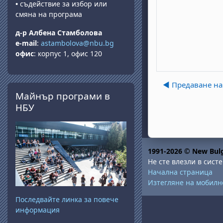
•
съдействие за избор или
смяна на програма
д-р Албена Стамболова
e-mail
:
astambolova@nbu.bg
офис
: корпус 1, офис 120
◀︎ Предаване н
Прескочи Майнър програми в НБУ
Майнър програми в
НБУ
1991-2026 © New Bulg
Не сте влезли в систе
Начална страница
Изтегляне на мобил
Последвайте линка за повече
информация