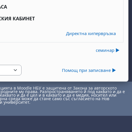
АСА
РСКИЯ КАБИНЕТ
Директна хипервръзка
семинар ▶︎
Помощ при записване ▶︎
ията в Moodle НБУ е защитена от Закона за авторското
сродните му права. Разпространяването й под каквато и да е
каквато и да е цел и в каквато и да е медия, носител или
на среда може да стане само със съгласието на Нов
и университет.