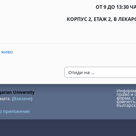
ОТ 9 ДО 13:30 Ч
КОРПУС 2, ЕТАЖ 2, В ЛЕКА
а живо
Отиди на ...
Информац
arian University
право и 
форма, с 
мата. (
Влизане
)
компютър
българск
но приложение