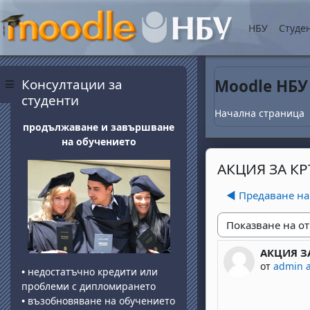
Прескочи на основнот
НБУ
Студе
Блокове
Прескочи Консултации за студенти
Консултации за
Moodle НБУ
Страничен панел
студенти
Начална страница
продължаване и завършване
на обучението
АКЦИЯ ЗА К
◀︎ Предаване н
Начин на показван
АКЦИЯ З
Number of 
от
admin 
•
недостатъчно кредити или
проблеми с дипломирането
•
възобновяване на обучението