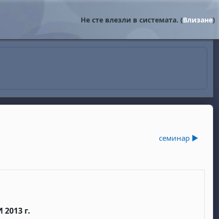
Не сте влезли в системата. (
Влизане
)
семинар ▶︎
 2013 г.