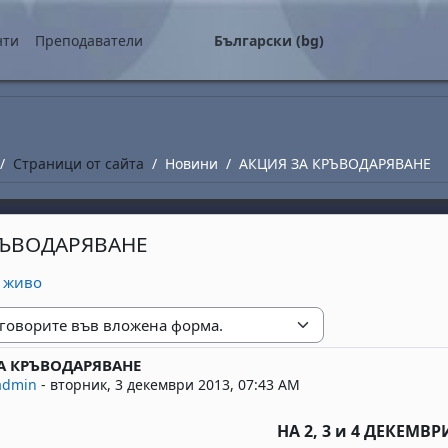
о съдържание
нти
Преподаватели
Български ‎(bg)‎
Страници от сайта
Новини
АКЦИЯ ЗА КРЪВОДАРЯВАНЕ
РЪВОДАРЯВАНЕ
а живо
е
А КРЪВОДАРЯВАНЕ
replies: 0
admin
-
вторник, 3 декември 2013, 07:43 AM
НА 2, 3 и 4 ДЕКЕМВРИ