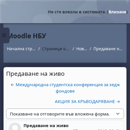
Прескочи на основното съдържание
Не сте влезли в системата. (
Влизане
)
Moodle НБУ
Страничен панел
Начална страница
Страници от сайта
Новини
Предаване на живо
Предаване на живо
← Международна студентска конференция за хедж
фондове
АКЦИЯ ЗА КРЪВОДАРЯВАНЕ →
Начин на показване
Предаване на живо
Number of replies: 0