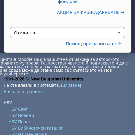
фондове
АКЦИЯ ЗА КРЪВОДАРЯВАНЕ →
Отиди на ...
Помощ при записване →
бота, 1 август
я, неделя, 2 август
ията в Moodle НБУ е защитена от Закона за авторското
сродните му права. Разпространяването й под каквато и да е
 6 август
 7 август
бота, 8 август
я, неделя, 9 август
каквато и да е цел и в каквато и да е медия, носител или
на среда може да стане само със съгласието на Нов
ст
 13 август
 14 август
бота, 15 август
я, неделя, 16 август
и университет.
1991-2026 © New Bulgarian University
ст
 20 август
 21 август
бота, 22 август
я, неделя, 23 август
Не сте влезли в системата. (
Влизане
)
Начална страница
ст
 27 август
 28 август
бота, 29 август
я, неделя, 30 август
НБУ
НБУ Сайт
НБУ Новини
НБУ Поща
НБУ Библиотечен каталог
НБУ Научен архив