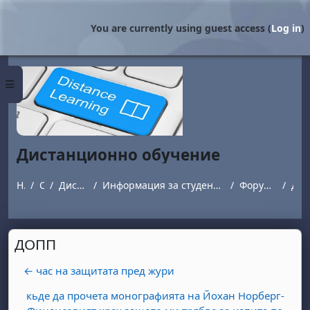
Skip to main content
You are currently using guest access (
Log in
)
Side panel
Дистанционно обучение
Home
Courses
Дистанционно обучение
Информация за студенти обучаващи се в програми с дистанционна форма на обучение.
Форум за въпроси и отговори
ДОПП
ДОПП
← час на защитата пред жури
кьде да прочета монографията на Йохан Норберг-