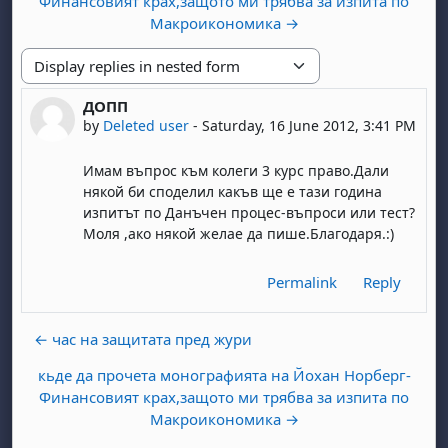
Финансовият крах,защото ми трябва за изпита по
Макроикономика →
Display mode
ДОПП
Number of replies: 0
by
Deleted user
-
Saturday, 16 June 2012, 3:41 PM
Имам въпрос към колеги 3 курс право.Дали
някой би споделил какъв ще е тази година
изпитът по Данъчен процес-въпроси или тест?
Моля ,ако някой желае да пише.Благодаря.:)
Permalink
Reply
← час на защитата пред жури
кьде да прочета монографията на Йохан Норберг-
Финансовият крах,защото ми трябва за изпита по
Макроикономика →