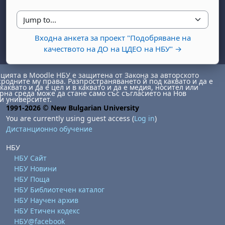
Jump to...
Входна анкета за проект "Подобряване на
качеството на ДО на ЦДЕО на НБУ" →
ията в Moodle НБУ е защитена от Закона за авторското
сродните му права. Разпространяването й под каквато и да е
каквато и да е цел и в каквато и да е медия, носител или
на среда може да стане само със съгласието на Нов
day, 1 August
unday, 2 August
и университет.
1991-2026 © New Bulgarian University
st
gust
August
day, 8 August
unday, 9 August
You are currently using guest access (
Log in
)
Дистанционно обучение
ust
ugust
 August
day, 15 August
Sunday, 16 August
НБУ
ust
ugust
 August
day, 22 August
Sunday, 23 August
НБУ Сайт
ust
ugust
 August
day, 29 August
Sunday, 30 August
НБУ Новини
НБУ Поща
НБУ Библиотечен каталог
НБУ Научен архив
НБУ Етичен кодекс
НБУ@facebook