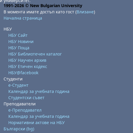
и университет.
1991-2026 © New Bulgarian University
В момента имате достъп като гост (
Влизане
)
Начална страница
НБУ
НБУ Сайт
НБУ Новини
НБУ Поща
НБУ Библиотечен каталог
НБУ Научен архив
НБУ Етичен кодекс
НБУ@facebook
Студенти
е-Студент
Календар за учебната година
Студентски съвет
Преподаватели
е-Преподавател
Календар за учебната година
Нормативни актове на НБУ
Български ‎(bg)‎