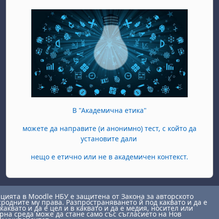
В "Академична етика"
можете да направите (и анонимно) тест, с който да
установите дали
нещо е етично или не в академичен контекст.
ията в Moodle НБУ е защитена от Закона за авторското
сродните му права. Разпространяването й под каквато и да е
каквато и да е цел и в каквато и да е медия, носител или
на среда може да стане само със съгласието на Нов