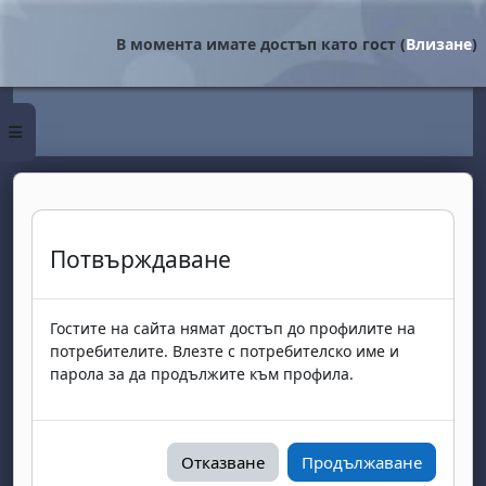
Прескочи на основното съдържание
В момента имате достъп като гост (
Влизане
)
Страничен панел
Потвърждаване
Гостите на сайта нямат достъп до профилите на
потребителите. Влезте с потребителско име и
парола за да продължите към профила.
Отказване
Продължаване