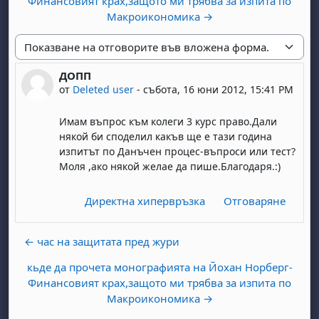
Финансовият крах,защото ми трябва за изпита по
Макроикономика →
Начин на показване
ДОПП
Number of replies: 0
от
Deleted user
-
събота, 16 юни 2012, 15:41 PM
Имам въпрос към колеги 3 курс право.Дали
някой би споделил какъв ще е тази година
изпитът по Данъчен процес-въпроси или тест?
Моля ,ако някой желае да пише.Благодаря.:)
Директна хипервръзка
Отговаряне
← час на защитата пред жури
кьде да прочета монографията на Йохан Норберг-
Финансовият крах,защото ми трябва за изпита по
Макроикономика →