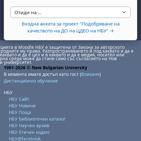
Отиди на ...
Входна анкета за проект "Подобряване на
качеството на ДО на ЦДЕО на НБУ" →
ията в Moodle НБУ е защитена от Закона за авторското
сродните му права. Разпространяването й под каквато и да е
каквато и да е цел и в каквато и да е медия, носител или
бота, 1 август
я, неделя, 2 август
на среда може да стане само със съгласието на Нов
и университет.
 6 август
 7 август
бота, 8 август
я, неделя, 9 август
1991-2026 © New Bulgarian University
В момента имате достъп като гост (
Влизане
)
ст
 13 август
 14 август
бота, 15 август
я, неделя, 16 август
Дистанционно обучение
ст
 20 август
 21 август
бота, 22 август
я, неделя, 23 август
НБУ
ст
 27 август
 28 август
бота, 29 август
я, неделя, 30 август
НБУ Сайт
НБУ Новини
НБУ Поща
НБУ Библиотечен каталог
НБУ Научен архив
НБУ Етичен кодекс
НБУ@facebook