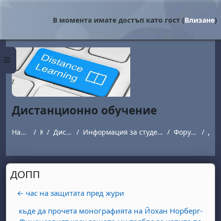
Прескочи на основното съдържание
В момента имате достъп като гост (
Влизане
)
Страничен панел
Дистанционно обучение
Начална страница
Курсове
Дистанционно обучение
Информация за студенти обучаващи се в програми с дистанционна форма на обучение.
Форум за въпроси и отговори
ДОПП
ДОПП
← час на защитата пред жури
кьде да прочета монографията на Йохан Норберг-