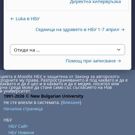
Директна хипервръзка
← Luka в НБУ
Седмица на здравето в НБУ 1-7 април →
Отиди на ...
бота, 1 август
я, неделя, 2 август
Помощ при записване →
 6 август
 7 август
бота, 8 август
я, неделя, 9 август
ст
 13 август
 14 август
бота, 15 август
я, неделя, 16 август
ията в Moodle НБУ е защитена от Закона за авторското
сродните му права. Разпространяването й под каквато и да е
ст
 20 август
 21 август
бота, 22 август
я, неделя, 23 август
каквато и да е цел и в каквато и да е медия, носител или
на среда може да стане само със съгласието на Нов
и университет.
ст
 27 август
 28 август
бота, 29 август
я, неделя, 30 август
1991-2026 © New Bulgarian University
Не сте влезли в системата. (
Влизане
)
Начална страница
НБУ
НБУ Сайт
НБУ Новини