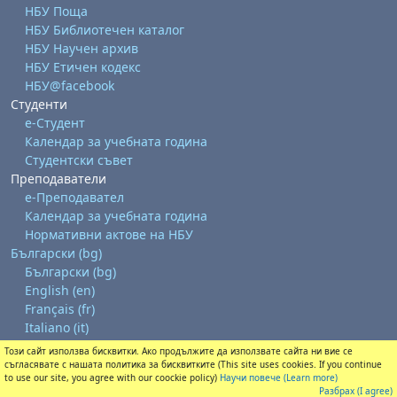
НБУ Поща
НБУ Библиотечен каталог
НБУ Научен архив
НБУ Етичен кодекс
НБУ@facebook
Студенти
е-Студент
Календар за учебната година
Студентски съвет
Преподаватели
е-Преподавател
Календар за учебната година
Нормативни актове на НБУ
Български ‎(bg)‎
Български ‎(bg)‎
English ‎(en)‎
Français ‎(fr)‎
Italiano ‎(it)‎
Този сайт използва бисквитки. Ако продължите да използвате сайта ни вие се
Изтегляне на мобилно приложение
съгласявате с нашата политика за бисквитките (This site uses cookies. If you continue
Преминете към стандартната тема
to use our site, you agree with our coockie policy)
Научи повече (Learn more)
Разбрах (I agree)