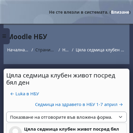
Прескочи на основното съдържание
Не сте влезли в системата. (
Влизане
)
Moodle НБУ
Страничен панел
Начална страница
Страници от сайта
Новини
Цяла седмица клубен живот посред бял ден
Цяла седмица клубен живот посред
бял ден
← Luka в НБУ
Седмица на здравето в НБУ 1-7 април →
Начин на показване
Цяла седмица клубен живот посред бял
Number of replies: 0