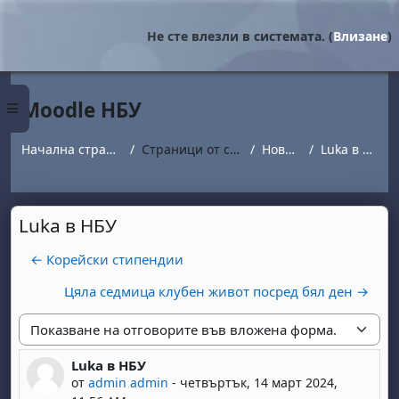
Прескочи на основното съдържание
Не сте влезли в системата. (
Влизане
)
Moodle НБУ
Страничен панел
Начална страница
Страници от сайта
Новини
Luka в НБУ
Luka в НБУ
← Корейски стипендии
Цяла седмица клубен живот посред бял ден →
Начин на показване
Luka в НБУ
Number of replies: 0
от
admin admin
-
четвъртък, 14 март 2024,