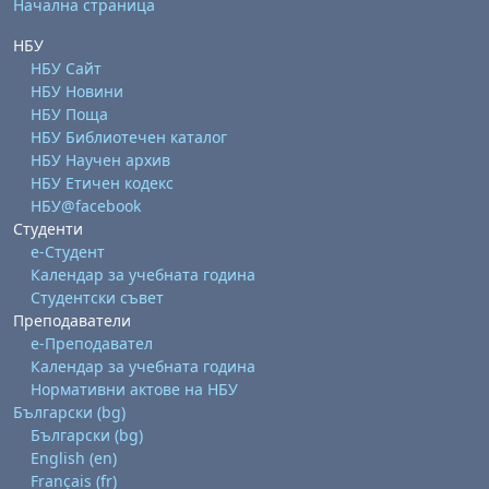
Начална страница
НБУ
НБУ Сайт
НБУ Новини
НБУ Поща
НБУ Библиотечен каталог
НБУ Научен архив
НБУ Етичен кодекс
НБУ@facebook
Студенти
е-Студент
Календар за учебната година
Студентски съвет
Преподаватели
е-Преподавател
Календар за учебната година
Нормативни актове на НБУ
Български ‎(bg)‎
Български ‎(bg)‎
English ‎(en)‎
Français ‎(fr)‎