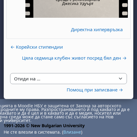
Директна хипервръзка
← Корейски стипендии
бота, 1 август
я, неделя, 2 август
Цяла седмица клубен живот посред бял ден →
 6 август
 7 август
бота, 8 август
я, неделя, 9 август
ст
 13 август
 14 август
бота, 15 август
я, неделя, 16 август
Отиди на ...
ст
 20 август
 21 август
бота, 22 август
я, неделя, 23 август
Помощ при записване →
ст
 27 август
 28 август
бота, 29 август
я, неделя, 30 август
ията в Moodle НБУ е защитена от Закона за авторското
сродните му права. Разпространяването й под каквато и да е
каквато и да е цел и в каквато и да е медия, носител или
на среда може да стане само със съгласието на Нов
и университет.
1991-2026 © New Bulgarian University
Не сте влезли в системата. (
Влизане
)