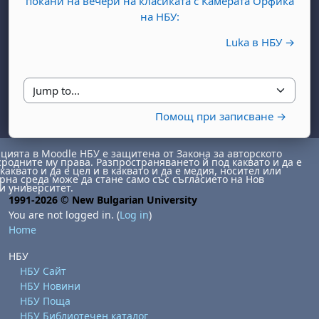
покани на вечери на класиката с Камерата Орфика
на НБУ:
Luka в НБУ →
Jump to...
Помощ при записване →
ията в Moodle НБУ е защитена от Закона за авторското
сродните му права. Разпространяването й под каквато и да е
каквато и да е цел и в каквато и да е медия, носител или
на среда може да стане само със съгласието на Нов
и университет.
1991-2026 © New Bulgarian University
You are not logged in. (
Log in
)
Home
НБУ
НБУ Сайт
НБУ Новини
НБУ Поща
НБУ Библиотечен каталог