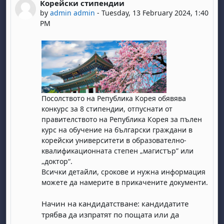
Корейски стипендии
Number of replies: 0
by
admin admin
-
Tuesday, 13 February 2024, 1:40
PM
Посолството на Република Корея обявява
конкурс за 8 стипендии, отпуснати от
правителството на Република Корея за пълен
курс на обучение на български граждани в
корейски университети в образователно-
квалификационната степен „магистър” или
„доктор“.
Всички детайли, срокове и нужна информация
можете да намерите в прикачените документи.
Начин на кандидатстване: кандидатите
трябва да изпратят по пощата или да