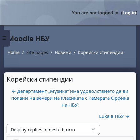
Skip to main content
You are not logged in. (
Log in
)
Moodle НБУ
Side panel
Home
Site pages
Новини
Корейски стипендии
Корейски стипендии
← Департамент „Музика“ има удоволствието да ви
покани на вечери на класиката с Камерата Орфика
на НБУ:
Luka в НБУ →
Display mode