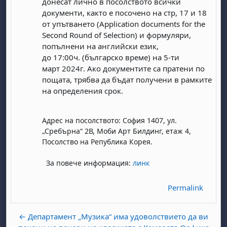
донесат лично в посолството всички
документи
, както е посочено на стр, 17 и 18
от упътването (
Application documents for the
Second Round of Selection
)
и формуляри,
попълнени на английски език,
до
17:00ч.
(българско време) на
5
-ти
март
202
4
г
. Ако документите са пратени по
пощата, трябва да бъдат получени в рамките
на определения срок.
day, 1 August
unday, 2 August
st
gust
August
day, 8 August
unday, 9 August
Адрес на посолството: София 1407, ул.
„Сребърна“ 2В, Моби Арт Билдинг, етаж 4,
ust
ugust
 August
day, 15 August
Sunday, 16 August
Посолство на Република Корея.
ust
ugust
 August
day, 22 August
Sunday, 23 August
За повече информация:
линк
ust
ugust
 August
day, 29 August
Sunday, 30 August
Permalink
← Департамент „Музика“ има удоволствието да ви