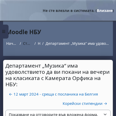
Прескочи на основното съдържание
Не сте влезли в системата. (
Влизане
)
Moodle НБУ
Страничен панел
Начална страница
Страници от сайта
Новини
Департамент „Музика“ има удоволствието да ви покани на вечери на класиката с Камерата Орфика на НБУ:
Департамент „Музика“ има
удоволствието да ви покани на вечери
на класиката с Камерата Орфика на
НБУ:
← 12 март 2024 - среща с посланика на Белгия
Корейски стипендии →