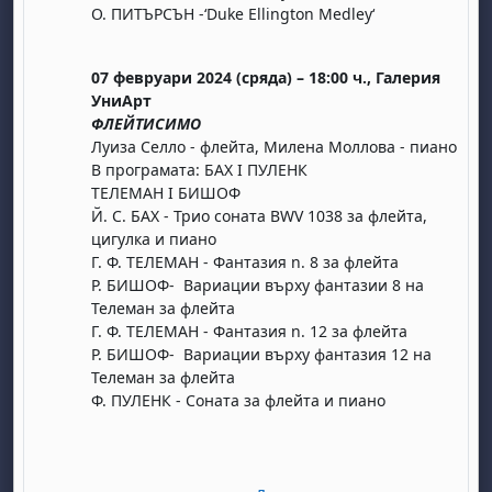
О. ПИТЪРСЪН -‘Duke Ellington Medley‘
07 февруари 2024 (сряда) – 18:00 ч., Галерия
УниАрт
ФЛЕЙТИСИМО
Луиза Селло - флейта, Милена Моллова - пиано
В програмата: БАХ I ПУЛЕНК
ТЕЛЕМАН I БИШОФ
бота, 1 август
я, неделя, 2 август
Й. С. БАХ - Трио соната BWV 1038 за флейта,
 6 август
 7 август
бота, 8 август
я, неделя, 9 август
цигулка и пиано
Г. Ф. ТЕЛЕМАН - Фантазия n. 8 за флейта
ст
 13 август
 14 август
бота, 15 август
я, неделя, 16 август
Р. БИШОФ- Вариации върху фантазии 8 на
ст
 20 август
 21 август
бота, 22 август
я, неделя, 23 август
Телеман за флейта
Г. Ф. ТЕЛЕМАН - Фантазия n. 12 за флейта
ст
 27 август
 28 август
бота, 29 август
я, неделя, 30 август
Р. БИШОФ- Вариации върху фантазия 12 на
Телеман за флейта
Ф. ПУЛЕНК - Соната за флейта и пиано