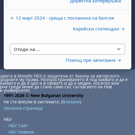
Директна хипервръзка
← 12 март 2024 - среща с посланика на Белгия
Корейски стипендии →
Отиди на ...
Помощ при записване →
ията в Moodle НБУ е защитена от Закона за авторското
сродните му права. Разпространяването й под каквато и да е
каквато и да е цел и в каквато и да е медия, носител или
на среда може да стане само със съгласието на Нов
и университет.
1991-2026 © New Bulgarian University
Не сте влезли в системата. (
Влизане
)
Начална страница
НБУ
НБУ Сайт
НБУ Новини