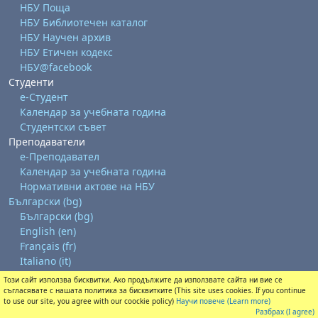
НБУ Поща
НБУ Библиотечен каталог
НБУ Научен архив
НБУ Етичен кодекс
НБУ@facebook
Студенти
е-Студент
Календар за учебната година
Студентски съвет
Преподаватели
е-Преподавател
Календар за учебната година
Нормативни актове на НБУ
Български ‎(bg)‎
Български ‎(bg)‎
English ‎(en)‎
Français ‎(fr)‎
Italiano ‎(it)‎
Този сайт използва бисквитки. Ако продължите да използвате сайта ни вие се
Изтегляне на мобилно приложение
съгласявате с нашата политика за бисквитките (This site uses cookies. If you continue
Преминете към стандартната тема
to use our site, you agree with our coockie policy)
Научи повече (Learn more)
Разбрах (I agree)