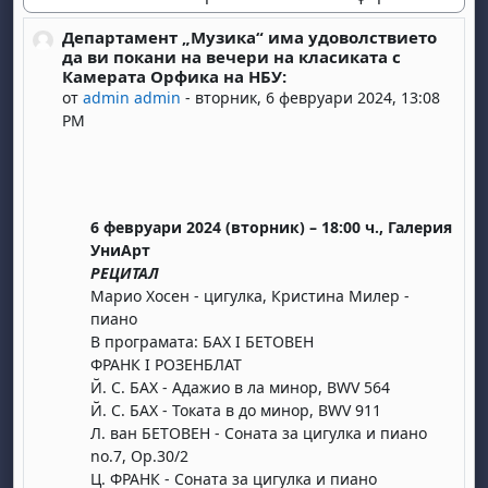
Начин на показване
Департамент „Музика“ има удоволствието
Number of replies: 0
да ви покани на вечери на класиката с
Камерата Орфика на НБУ:
от
admin admin
-
вторник, 6 февруари 2024, 13:08
PM
6 февруари 2024 (вторник) – 18:00 ч., Галерия
УниАрт
РЕЦИТАЛ
Марио Хосен - цигулка, Кристина Милер -
пиано
В програмата: БАХ I БЕТОВЕН
ФРАНК I РОЗЕНБЛАТ
Й. С. БАХ - Адажио в ла минор, BWV 564
Й. С. БАХ - Токата в до минор, BWV 911
Л. ван БЕТОВЕН - Соната за цигулка и пиано
no.7, Op.30/2
Ц. ФРАНК - Соната за цигулка и пиано