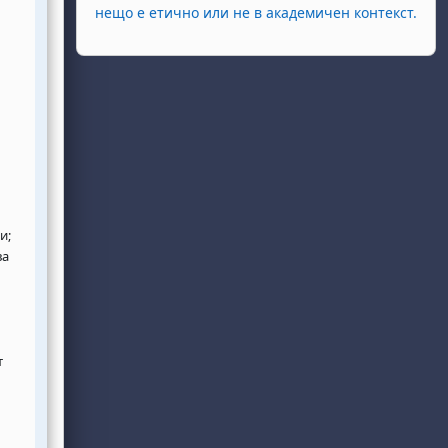
нещо е етично или не в академичен контекст.
и;
ва
т