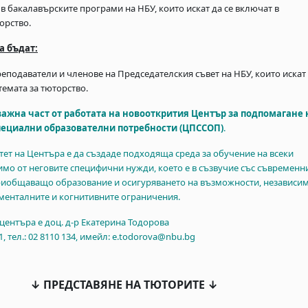
 в бакалавърските програми на НБУ, които искат да се включат в
орство.
а бъдат:
еподаватели и членове на Председателския съвет на НБУ, които искат
темата за тюторство.
важна част от работата на новооткрития Център за подпомагане 
пециални образователни потребности (ЦПССОП)
.
ет на Центъра е да създаде подходяща среда за обучение на всеки
симо от неговите специфични нужди, което е в съзвучие със съвременн
риобщаващо образование и осигуряването на възможности, независи
 менталните и когнитивните ограничения.
центъра е доц. д-р Екатерина Тодорова
1, тел.: 02 8110 134, имейл: e.todorova@nbu.bg
↓ ПРЕДСТАВЯНЕ НА ТЮТОРИТЕ ↓