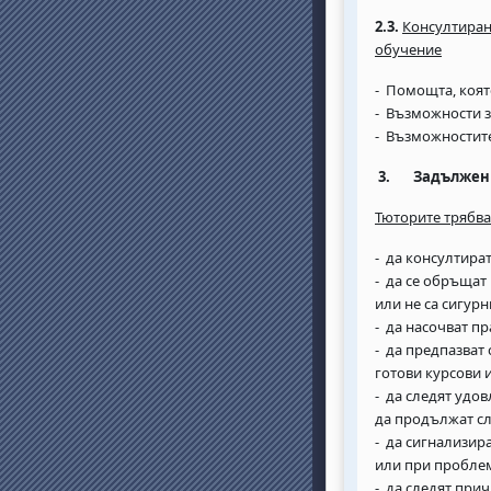
2.3.
Консултиран
обучение
- Помощта, коят
- Възможности з
- Възможностите
3.
Задължен
Тюторите трябва
- да консултира
- да се обръщат
или не са сигурн
- да насочват пр
- да предпазват 
готови курсови 
- да следят удо
да продължат сл
- да сигнализир
или при проблем
- да следят прич