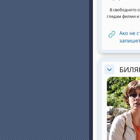
В свободното с
гледам филми и 
Ако не с
запишет
БИЛЯ
Разгъване