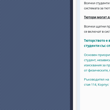
Всички студенти
системата за тют
Тютори могат д
Всички щатни пр
се включат в сис
Тюторството е 
студенти със с
Основен приорит
студент, незави
изисквания за п
от физическите,
Ръководител на 
стая 114, Корпус 