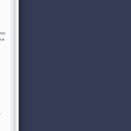
то:
и и
.