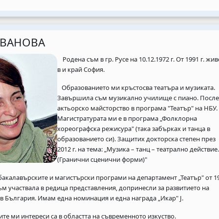
ИВАНОВА
Родена съм в гр. Русе на 10.12.1972 г. От 1991 г. жив
в и край София.
Образованието ми кръстосва театъра и музиката.
Завършила съм музикално училище с пиано. После
актьорско майсторство в програма "Театър" на НБУ.
Магистратурата ми е в програма „Фолклорна
хореографска режисура" (така забърках и танца в
образованието си). Защитих докторска степен през
2012 г. на тема: „Музика – танц – театрално действие.
(Гранични сценични форми)"
калавърските и магистърски програми на департамент „Театър" от 1
съм участвала в редица представления, допринесли за развитието на
 в България. Имам една номинация и една награда „Икар" J.
 ми интереси са в областта на съвременното изкуство.