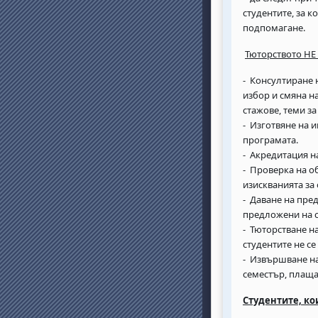
студентите, за к
подпомагане.
Тюторството Н
- Консултиране 
избор и смяна н
стажове, теми з
- Изготвяне на 
програмата.
- Акредитация н
- Проверка на о
изискванията за
- Даване на пре
предложени на с
- Тюторстване на
студентите не с
- Извършване на
семестър, плаща
Студентите, ко