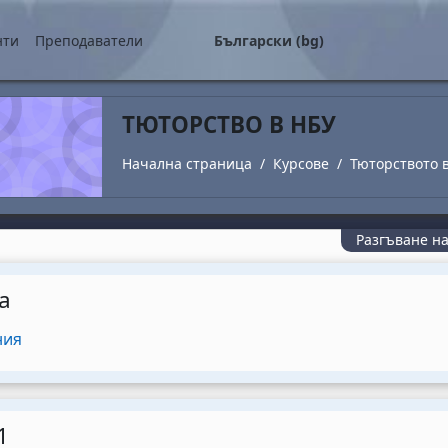
о съдържание
нти
Преподаватели
Български ‎(bg)‎
ТЮТОРСТВО В НБУ
Начална страница
Курсове
Тюторството 
Разгъване н
utline
а
Форум
ния
1