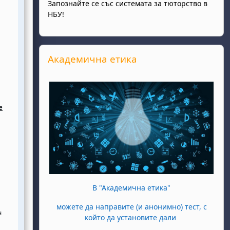
Запознайте се със системата за тюторство в
НБУ!
Прескочи Академична етика
Академична етика
е
В "Академична етика"
можете да направите (и анонимно) тест, с
н
който да установите дали