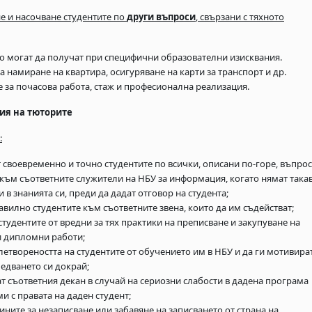
е и насочване студентите по
други въпроси
, свързани с тяхното
о могат да получат при специфични образователни изисквания.
а намиране на квартира, осигуряване на карти за транспорт и др.
 за почасова работа, стаж и професионална реализация.
ия на тюторите
:
т своевременно и точно студентите по всички, описани по-горе, въпрос
 към съответните служители на НБУ за информация, когато нямат така
и в знанията си, преди да дадат отговор на студента;
авилно студентите към съответните звена, които да им съдействат;
студентите от вредни за тях практики на преписване и закупуване на
и дипломни работи;
влетвореността на студентите от обучението им в НБУ и да ги мотивира
едването си докрай;
ат съответния декан в случай на сериозни слабости в дадена програма
и с правата на даден студент;
ините за незаписване или забавяне на записването от страна на