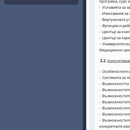
програма, курс 
- Условията за з
- Изисквания за
- Виртуалната уч
- Функции и дейн
- Център за книг
- Център за кар
- Университетск
Медицински цент
2.2.
Консултиран
- Особеностите 
- Системата за 
- Възможността 
- Възможностите
- Възможностите
- Възможностите 
- Възможностите
- Възможностите 
- Възможностите
конкретните изи