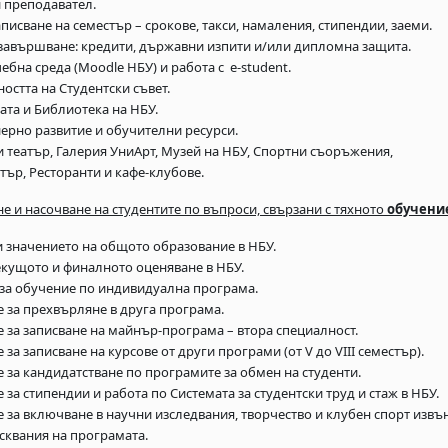
и преподавател.
аписване на семестър – срокове, такси, намаления, стипендии, заеми.
 завършване: кредити, държавни изпити и/или дипломна защита.
ебна среда (Moodle НБУ) и работа с e-student.
остта на Студентски съвет.
ата и Библиотека на НБУ.
иерно развитие и обучителни ресурси.
и театър, Галерия УниАрт, Музей на НБУ, Спортни съоръжения,
ър, Ресторанти и кафе-клубове.
е и насочване на студентите по въпроси, свързани с тяхното
обучени
и значението на общото образование в НБУ.
текущото и финалното оценяване в НБУ.
за обучение по индивидуална програма.
 за прехвърляне в друга програма.
 за записване на майнър-програма – втора специалност.
за записване на курсове от други програми (от V до VIII семестър).
 за кандидатстване по програмите за обмен на студенти.
за стипендии и работа по Системата за студентски труд и стаж в НБУ.
 за включване в научни изследвания, творчество и клубен спорт извъ
сквания на програмата.