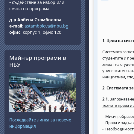
•
съдействие за избор или
смяна на програма
д-р Албена Стамболова
e-mail
:
astambolova@nbu.bg
офис
: корпус 1, офис 120
1.
Цели на сист
Системата за тю
Прескочи Майнър програми в НБУ
Майнър програми в
студентите и пр
НБУ
живот на студен
университетскат
инициативи, спо
2.
Системата за
2.1.
Запознаване 
техните права и
- Мисия, образо
Последвайте линка за повече
- Права и задъл
информация
- Необходимостт