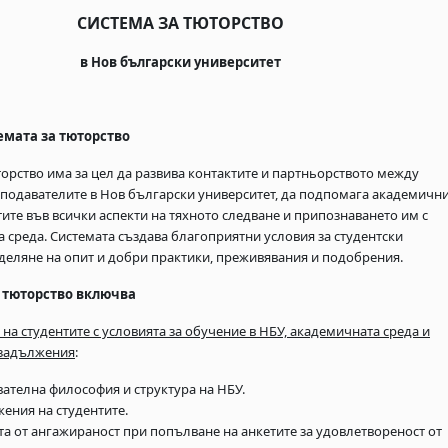
СИСТЕМА ЗА ТЮТОРСТВО
в Нов български университет
емата за тюторство
торство има за цел да развива контактите и партньорството между
еподавателите в Нов български университет, да подпомага академичн
тите във всички аспекти на тяхното следване и припознаването им с
а среда. Системата създава благоприятни условия за студентски
деляне на опит и добри практики, преживявания и подобрения.
 тюторство включва
на студентите с условията за обучение в НБУ, академичната среда и
 задължения
:
вателна философия и структура на НБУ.
жения на студентите.
а от ангажираност при попълване на анкетите за удовлетвореност от