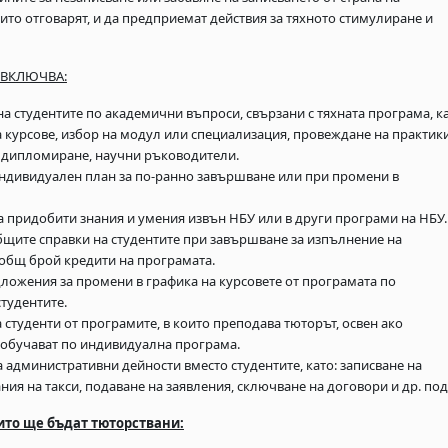
оито отговарят, и да предприемат действия за тяхното стимулиране и
Е ВКЛЮЧВА:
на студентите по академични въпроси, свързани с тяхната програма, ка
а курсове, избор на модул или специализация, провеждане на практик
а дипломиране, научни ръководители.
индивидуален план за по-ранно завършване или при промени в
а придобити знания и умения извън НБУ или в други програми на НБУ.
бщите справки на студентите при завършване за изпълнение на
 общ брой кредити на програмата.
дложения за промени в графика на курсовете от програмата по
тудентите.
 студенти от програмите, в които преподава тюторът, освен ако
е обучават по индивидуална програма.
 административни дейности вместо студентите, като: записване на
ния на такси, подаване на заявления, сключване на договори и др. под
ито ще бъдат тюторствани: