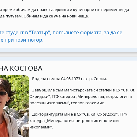
и време
обичам да правя сладкиши и кулинарни експерименти, да
да пътувам. Обичам и да се уча на нови неща.
те студент в "Театър", попълнете формата, за да се
URL
е при този тютор.
НА КОСТОВА
Родена съм на 04.05.1973 г. в гр. София.
Завършила съм магистърската си степен в СУ ”Св. Кл.
Охридски”, ГГФ катедра „Минералогия, петрология и
полезни изкопаеми”, геолог-геохимик.
Докторантурата ми е в СУ ”Св. Кл. Охридски”, ГГФ,
катедра „Минералогия, петрология и полезни
изкопаеми”.