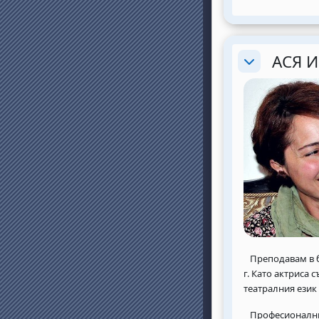
АСЯ 
Разгъване
Преподавам в ба
г. Като актриса 
театралния език
Професионалните