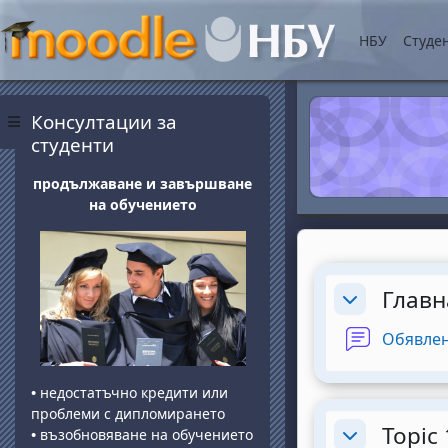
Прескочи на основнот
НБУ
Студе
Блокове
Прескочи Консултации за студенти
Консултации за
Страничен панел
студенти
продължаване и завършване
на обучението
Section o
Главн
Разгъване
Обявле
•
недостатъчно кредити или
проблеми с дипломирането
Topic 
•
възобновяване на обучението
Разгъване