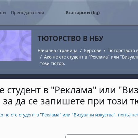
о съдържание
нти
Преподаватели
Български ‎(bg)‎
ТЮТОРСТВО В НБУ
Начална страница
Курсове
Тюторството 
Ако не сте студент в "Реклама" или "Визуа
този тютор.
те студент в "Реклама" или "Ви
 за да се запишете при този т
завършване
ко не сте студент в "Реклама" или "Визуални изкуства", попълне