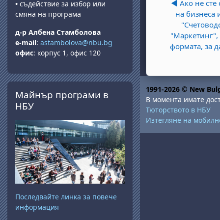
◀︎ Ако не сте
•
съдействие за избор или
на бизнеса 
смяна на програма
"Счетовод
д-р Албена Стамболова
"Маркетинг",
e-mail
:
astambolova@nbu.bg
формата, за д
офис
: корпус 1, офис 120
Прескочи Майнър програми в НБУ
1991-2026 © New Bulg
Майнър програми в
В момента имате дост
НБУ
Тюторството в НБУ
Изтегляне на мобил
Последвайте линка за повече
информация