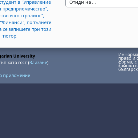
 студент в "Управление
Отиди на ...
и предприемачество",
ство и контролинг",
 "Финанси", попълнете
а се запишете при този
тютор.
Информац
arian University
право и 
форма, с 
ъп като гост (
Влизане
)
компютър
българск
но приложение