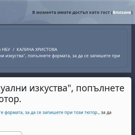
В момента имате достъп като гост (
Влизане
)
в НБУ
КАЛИНА ХРИСТОВА
лни изкуства", попълнете формата, за да се запишете при
зуални изкуства", попълнете
ютор.
те формата, за да се запишете при този тютор.
, за да