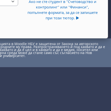
Ако не сте студент в "Счетоводство и
контролинг" или "Финанси",
попълнете формата, за да се запишете
при този тютор. ▶︎
ията в Moodle НБУ е защитена от Закона за авторското
сродните му права. Разпространяването й под каквато и да е
каквато и да е цел и в каквато и да е медия, носител или
на среда може да стане само със съгласието на Нов
и университет.