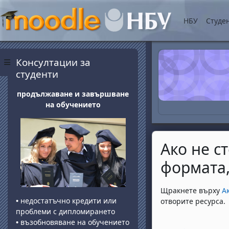
Прескочи на основнот
НБУ
Студе
Блокове
Прескочи Консултации за студенти
Консултации за
Страничен панел
студенти
продължаване и завършване
на обучението
Ако не с
формата,
Изисквания за 
Щракнете върху
А
•
недостатъчно кредити или
отворите ресурса.
проблеми с дипломирането
•
възобновяване на обучението