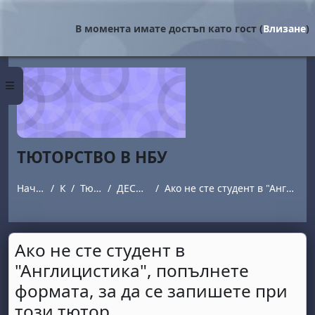
Прескочи на основното съдържание
В момента имате достъп като гост (
Влизане
)
Страничен панел
ТЮТОРСТВО В НБУ
Начална страница
Курсове
Тюторството в НБУ
ДЕСИСЛАВА ДУРИДАНОВА
Ако не сте студент в "Англицистика", попълнете формата, за да се запишете при този тютор.
Ако не сте студент в
"Англицистика", попълнете
формата, за да се запишете при
този тютор.