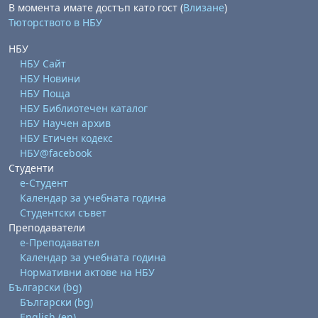
В момента имате достъп като гост (
Влизане
)
Тюторството в НБУ
НБУ
НБУ Сайт
НБУ Новини
НБУ Поща
НБУ Библиотечен каталог
НБУ Научен архив
бота, 1 август
я, неделя, 2 август
НБУ Етичен кодекс
 6 август
 7 август
бота, 8 август
я, неделя, 9 август
НБУ@facebook
Студенти
ст
 13 август
 14 август
бота, 15 август
я, неделя, 16 август
е-Студент
ст
 20 август
 21 август
бота, 22 август
я, неделя, 23 август
Календар за учебната година
Студентски съвет
ст
 27 август
 28 август
бота, 29 август
я, неделя, 30 август
Преподаватели
е-Преподавател
Календар за учебната година
Нормативни актове на НБУ
Български ‎(bg)‎
Български ‎(bg)‎
English ‎(en)‎