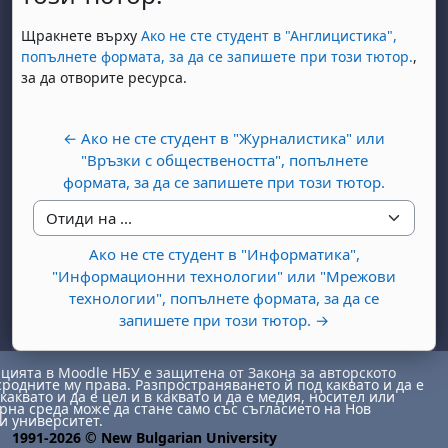
Изисквания за завършване
Щракнете върху
Ако не сте студент в "Англицистика",
попълнете формата, за да се запишете при този тютор.
,
за да отворите ресурса.
← Ако не сте студент в "Журналистика" или
"Връзки с обществеността", попълнете
формата, за да се запишете при този тютор.
Отиди на ...
Ако не сте студент в "Информатика",
"Информационни технологии" или "Мрежови
технологии", попълнете формата, за да се
запишете при този тютор. →
ията в Moodle НБУ е защитена от Закона за авторското
сродните му права. Разпространяването й под каквато и да е
каквато и да е цел и в каквато и да е медия, носител или
на среда може да стане само със съгласието на Нов
и университет.
1991-2026 © New Bulgarian University