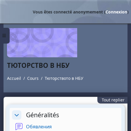
Passer au contenu principal
Vous êtes connecté anonymement (
Connexion
)
Panneau latéral
ТЮТОРСТВО В НБУ
Accueil
Cours
Тюторството в НБУ
Tout replier
Section outline
Généralités
Replier
Forum
Обявления