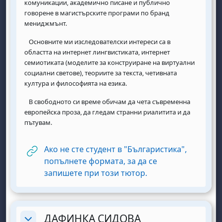
комуникации, академично писане и публично
говорене в магистърските програми по бранд
мениджмънт.
Основните ми изследователски интереси са в
областта на интернет лингвистиката, интернет
семиотиката (моделите за конструиране на виртуални
социални светове), теориите за текста, четивната
култура и философията на езика.
В свободното си време обичам да чета съвременна
европейска проза, да гледам странни риалитита и да
пътувам.
Ако не сте студент в "Българистика",
попълнете формата, за да се
URL
запишете при този тютор.
ДАФИНКА СИДОВА