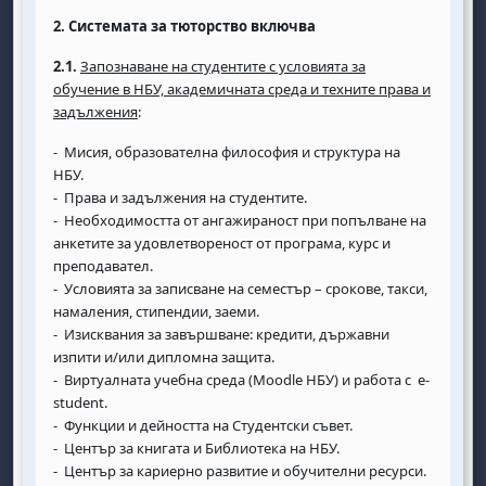
2.
Системата за тюторство включва
2.1.
Запознаване на студентите с условията за
обучение в НБУ, академичната среда и техните права и
задължения
:
- Мисия, образователна философия и структура на
НБУ.
- Права и задължения на студентите.
- Необходимостта от ангажираност при попълване на
анкетите за удовлетвореност от програма, курс и
преподавател.
- Условията за записване на семестър – срокове, такси,
намаления, стипендии, заеми.
- Изисквания за завършване: кредити, държавни
изпити и/или дипломна защита.
- Виртуалната учебна среда (Moodle НБУ) и работа с e-
student.
- Функции и дейността на Студентски съвет.
- Център за книгата и Библиотека на НБУ.
- Център за кариерно развитие и обучителни ресурси.