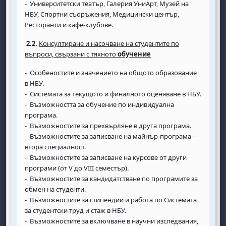
- Университетски театър, Галерия УниАрт, Музей на
НБУ, Спортни съоръжения, Медицински център,
Ресторанти и кафе-клубове.
2.2.
Консултиране и насочване на студентите по
въпроси, свързани с тяхното
обучение
- Особеностите и значението на общото образование
в НБУ.
- Системата за текущото и финалното оценяване в НБУ.
- Възможността за обучение по индивидуална
програма.
- Възможностите за прехвърляне в друга програма.
- Възможностите за записване на майнър-програма –
втора специалност.
- Възможностите за записване на курсове от други
програми (от V до VIII семестър).
- Възможностите за кандидатстване по програмите за
обмен на студенти.
- Възможностите за стипендии и работа по Системата
за студентски труд и стаж в НБУ.
- Възможностите за включване в научни изследвания,