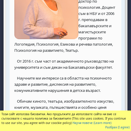
доктор по
психология.
Доцент
съм в НБУ и от 2006
г. преподавам в
бакалавърските и
магистърските
програми по
Логопедия, Психология, Езикова и речева патология,
Психология на развитието, Театър.
От 2016 г. съм част от академичното ръководство на
университета и съм декан на Бакалавърски факултет.
Научните ми интереси са в областта на психичното
здраве и развитие, дислексия на развитието,
комуникативните нарушения в детска възраст.
Обичам киното, театъра, изобразителното изкуство,
книгите, музиката, пътешествията и особено ценя
времето, прекарано в разговори с приятели.
Този сайт използва бисквитки. Ако продължите да използвате сайта ни вие се
съгласявате с нашата политика за бисквитките (This site uses cookies. If you continue
to use our site, you agree with our coockie policy)
Научи повече (Learn more)
Разбрах (I agree)
Ако не сте студент в "Логопедия" или