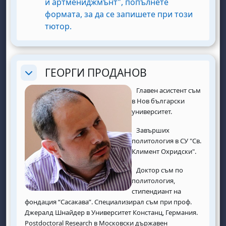
и артмениджмънт", попълнете
формата, за да се запишете при този
URL
тютор.
ГЕОРГИ ПРОДАНОВ
Replier
Главен асистент съм
в Нов български
университет.
Завърших
политология в СУ "Св.
Климент Охридски".
Доктор съм по
политология,
стипендиант на
фондация “Сасакава”. Специализирал съм при проф.
Джералд Шнайдер в Университет Констанц, Германия.
Postdoctoral Research в Московски държавен