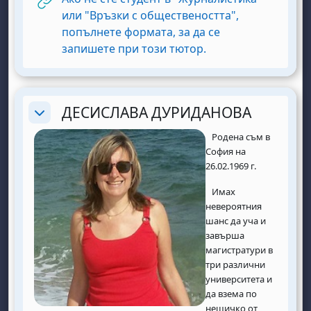
или "Връзки с обществеността",
попълнете формата, за да се
URL
запишете при този тютор.
ДЕСИСЛАВА ДУРИДАНОВА
Replier
Родена съм в
София на
26.02.1969 г.
Имах
невероятния
шанс да уча и
завърша
магистратури в
три различни
университета и
да взема по
нещичко от