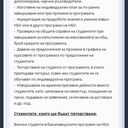
дипломиране, научни ръководители.
- Изготвяне на индивидуален план за по-ранно
завършване или при промени в програмата.
- Акредитация на придобити знания и умения извън
НБУ или в други програми на НБУ.
- Проверка на общите справки на студентите при
завършване за изпълнение на изискванията за общ
брой кредити на програмата.
- Даване на предложения за промени в графика на
курсовете от програмата по предложени на
студентите.
- Тюторстване на студенти от програмите, в които
преподава тюторът, освен ако студентите не се
обучават по индивидуална програма.
- Извършване на административни дейности вместо
студентите, като: записване на семестър, плащания на
такси, подаване на заявления, сключване на договори
и др. под.
Студентите, които ще бъдат тюторствани:
Всички студенти в бакалавърските програми на НБУ,