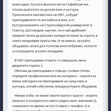
всеки един. Руската филология на Софийския ми
показа красотата на руския език и култура,
Приложната лингвистика на НБУ „събуди“
преподавателя по английски в мен, а от
Културознанието на Стратклайдския университет в
Глазгоу, Шотландия, научих, че и най-дребният
предмет може да разкаже хиляди истории за хората, в
чието ежедневие присъства. И че езикът, на който
общуваме, може да е толкова многообразен, колкото
са ситуациите, в които изпадаме.
В НБУ преподавам откакто го завърших, вече
двадесета година :).
Обичам да преподавам и това до голяма степен
определя професионалните ми интереси – науката за
езика, методика на преподаване на чужд език и
култура, онлайн обучение, междукултурно общуване.
Нямам хоби, но имам своите малки страсти – морето
(сезонът и конкретното място рядко имат значение :)),
снимането по време на път (главно с телефон :)) и
неформалното общуване с колеги и приятели в