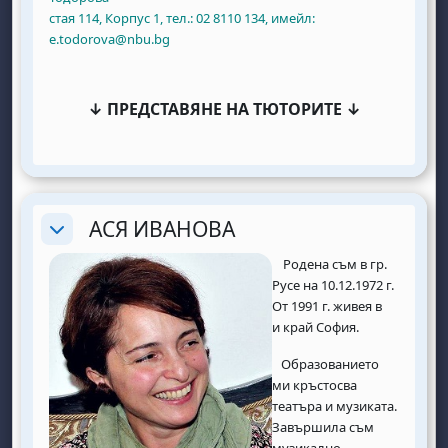
стая 114, Корпус 1, тел.: 02 8110 134, имейл:
e.todorova@nbu.bg
↓ ПРЕДСТАВЯНЕ НА ТЮТОРИТЕ ↓
АСЯ ИВАНОВА
Replier
Родена съм в гр.
Русе на 10.12.1972 г.
От 1991 г. живея в
и край София.
Образованието
ми кръстосва
театъра и музиката.
Завършила съм
музикално