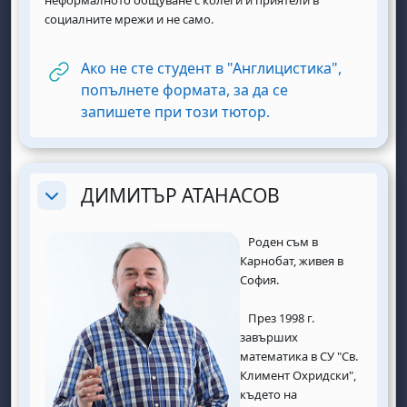
социалните мрежи и не само.
Ако не сте студент в "Англицистика",
попълнете формата, за да се
URL
запишете при този тютор.
ДИМИТЪР АТАНАСОВ
Replier
Роден съм в
Карнобат, живея в
София.
През 1998 г.
завърших
математика в СУ "Св.
Климент Охридски",
където на