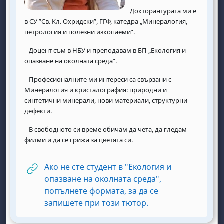
Докторантурата ми е
в СУ ”Св. Кл. Охридски”, ГГФ, катедра „Минералогия,
петрология и полезни изкопаеми”.
Доцент съм в НБУ и преподавам в БП „Екология и
опазване на околната среда“.
Професионалните ми интереси са свързани с
Минералогия и кристалография: природни и
синтетични минерали, нови материали, структурни
дефекти.
В свободното си време обичам да чета, да гледам
филми и да се грижа за цветята си.
Ако не сте студент в "Екология и
опазване на околната среда",
попълнете формата, за да се
URL
запишете при този тютор.