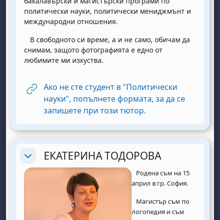
бакалавърски и магистърски програми по
политически науки, политически мениджмънт и
международни отношения.
В свободното си време, а и не само, обичам да
снимам, защото фотографията е едно от
любимите ми изкуства.
Ако не сте студент в "Политически
науки", попълнете формата, за да се
URL
запишете при този тютор.
ЕКАТЕРИНА ТОДОРОВА
Replier
Родена съм на 15
април в гр. София.
Магистър съм по
логопедия и съм