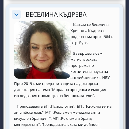
ВЕСЕЛИНА КЪДРЕВА
Replier
Казвам се Веселина
Христова Къдрева,
родена съм през 1984 г.
в гр. Русе.
Завършила съм
магистърската
програма по
когнитивна наука на
английски език в НБУ.
През 2019 г. ми предстои защита на докторска
дисертация на тема "Морална преценка и емоции:
изследвания с помощта на био-показатели".
Преподавам в БП „Психология“, БП „Психология на
английски език“, МП „Рекламен мениджмънт и
визуален брандинг“, МП „Реклама и бранд
мениджмънт“. Преподавателската ми дейност