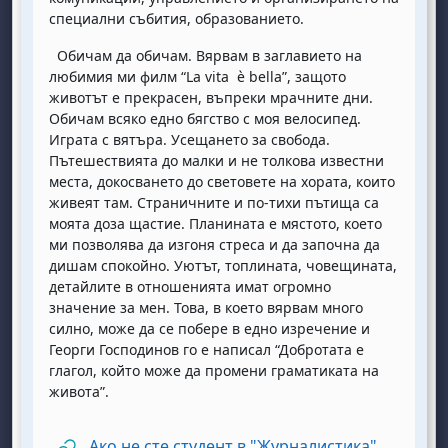
специални събития, образованието.
Обичам да обичам. Вярвам в заглавието на
любимия ми филм “La vita è bella”, защото
животът е прекрасен, въпреки мрачните дни.
Обичам всяко едно бягство с моя велосипед.
Играта с вятъра. Усещането за свобода.
Пътешествията до малки и не толкова известни
места, докосването до световете на хората, които
живеят там. Страничните и по-тихи пътища са
моята доза щастие. Планината е мястото, което
ми позволява да изгоня стреса и да започна да
дишам спокойно. Уютът, топлината, човещината,
детайлите в отношенията имат огромно
значение за мен. Това, в което вярвам много
силно, може да се побере в едно изречение и
Георги Господинов го е написал “Добротата е
глагол, който може да промени граматиката на
живота”.
Ако не сте студент в "Журналистика"