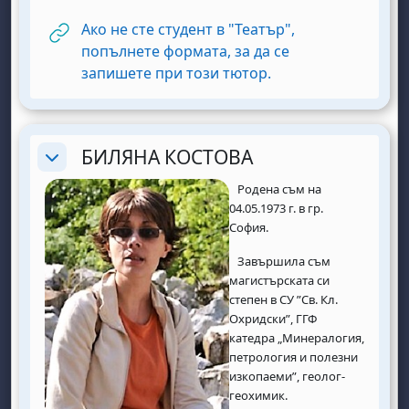
Ако не сте студент в "Театър",
попълнете формата, за да се
URL
запишете при този тютор.
БИЛЯНА КОСТОВА
Replier
Родена съм на
04.05.1973 г. в гр.
София.
Завършила съм
магистърската си
степен в СУ ”Св. Кл.
Охридски”, ГГФ
катедра „Минералогия,
петрология и полезни
изкопаеми”, геолог-
геохимик.