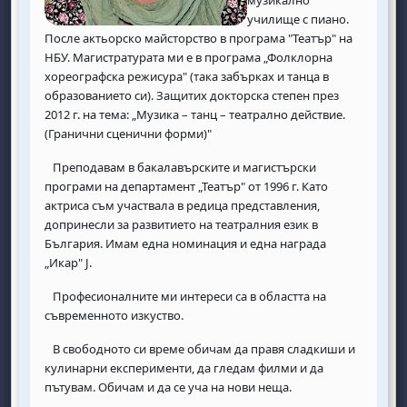
училище с пиано.
После актьорско майсторство в програма "Театър" на
НБУ. Магистратурата ми е в програма „Фолклорна
хореографска режисура" (така забърках и танца в
образованието си). Защитих докторска степен през
2012 г. на тема: „Музика – танц – театрално действие.
(Гранични сценични форми)"
Преподавам в бакалавърските и магистърски
програми на департамент „Театър" от 1996 г. Като
актриса съм участвала в редица представления,
допринесли за развитието на театралния език в
България. Имам една номинация и една награда
„Икар" J.
Професионалните ми интереси са в областта на
съвременното изкуство.
В свободното си време
обичам да правя сладкиши и
кулинарни експерименти, да гледам филми и да
пътувам. Обичам и да се уча на нови неща.