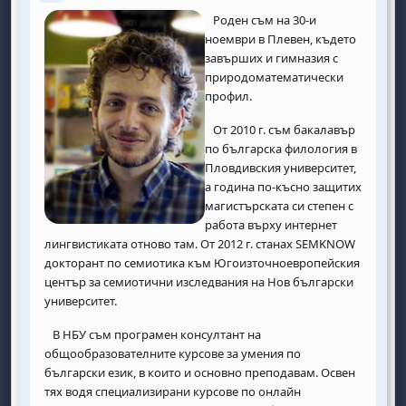
Роден съм на 30-и
ноември в Плевен, където
завърших и гимназия с
природоматематически
профил.
От 2010 г. съм бакалавър
по българска филология в
Пловдивския университет,
а година по-късно защитих
магистърската си степен с
работа върху интернет
лингвистиката отново там. От 2012 г. станах SEMKNOW
докторант по семиотика към Югоизточноевропейския
център за семиотични изследвания на Нов български
университет.
В НБУ съм програмен консултант на
общообразователните курсове за умения по
български език, в които и основно преподавам. Освен
тях водя специализирани курсове по онлайн