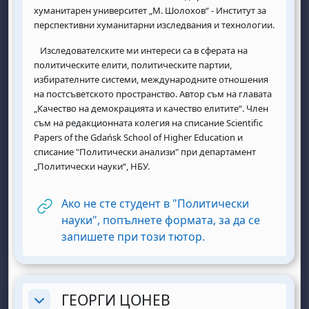
хуманитарен университет „М. Шолохов“ - Институт за
перспективни хуманитарни изследвания и технологии.
Изследователските ми интереси са в сферата на
политическите елити, политическите партии,
избирателните системи, международните отношения
на постсъветското пространство. Автор съм на главата
„Качество на демокрацията и качество елитите“. Член
съм на редакционната колегия на списание Scientific
Papers of the Gdańsk School of Higher Education и
списание "Политически анализи" при департамент
„Политически науки“, НБУ.
Ако не сте студент в "Политически
науки", попълнете формата, за да се
URL
запишете при този тютор.
ГЕОРГИ ЦОНЕВ
Replier