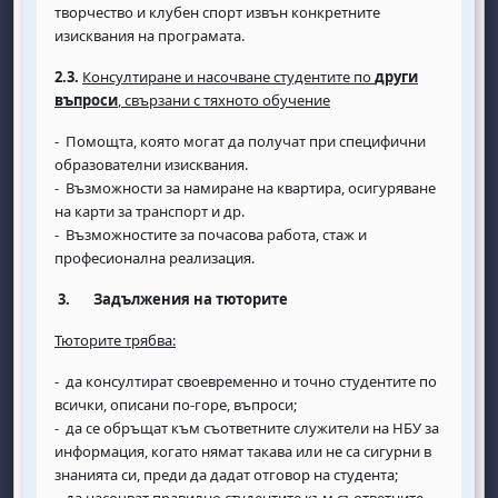
творчество и клубен спорт извън конкретните
изисквания на програмата.
2.3.
Консултиране и насочване студентите по
други
въпроси
, свързани с тяхното обучение
- Помощта, която могат да получат при специфични
образователни изисквания.
- Възможности за намиране на квартира, осигуряване
на карти за транспорт и др.
- Възможностите за почасова работа, стаж и
професионална реализация.
3.
Задължения на тюторите
Тюторите трябва:
- да консултират своевременно и точно студентите по
всички, описани по-горе, въпроси;
- да се обръщат към съответните служители на НБУ за
информация, когато нямат такава или не са сигурни в
знанията си, преди да дадат отговор на студента;
- да насочват правилно студентите към съответните