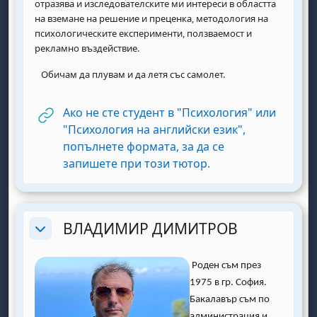
отразява и изследователските ми интереси в областта
на вземане на решение и преценка, методология на
психологическите експерименти, ползваемост и
рекламно въздействие.
Обичам да плувам и да летя със самолет.
Ако не сте студент в "Психология" или
"Психология на английски език",
попълнете формата, за да се
URL
запишете при този тютор.
ВЛАДИМИР ДИМИТРОВ
Replier
Роден съм през
1975 в гр. София.
Бакалавър съм по
администрация и