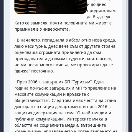
и до днес
продължавам
да бъда тук.
Като се замисля, почти половината ми живот е
преминал в Университета.
В началото, попаднала в абсолютно нова среда,
леко несигурна, днес вече съм от другата страна,
оценяваща огромната привилегия да съм
преподавател и да имам студенти, които освен,
че ми носят много смисъл, ме провокират да се
“движа” постоянно.
През 2006 г. завърших БП “Туризъм”. Една
година по-късно завърших и МП “Управление на
масовите комуникации и връзките с
обществеността”. След това имах честта да стана
докторант в същия департамент и през 2016 г.
защитих дисертация на тема “Онлайн медии и
публични комуникации”. Интересите ми са в
областта на социалните медии, вътрешните
комуникации, управлението и организирането на