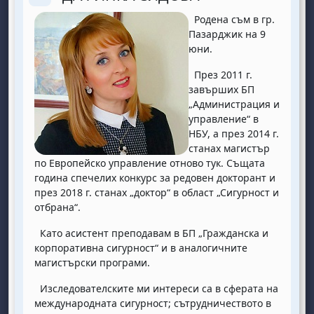
Replier
Родена съм в гр.
Пазарджик на 9
юни.
През 2011 г.
завърших БП
„Администрация и
управление“ в
НБУ, а през 2014 г.
станах магистър
по Европейско управление отново тук. Същата
година спечелих конкурс за редовен докторант и
през 2018 г. станах „доктор“ в област „Сигурност и
отбрана“.
Като асистент преподавам в БП „Гражданска и
корпоративна сигурност“ и в аналогичните
магистърски програми.
Изследователските ми интереси са в сферата на
международната сигурност; сътрудничеството в