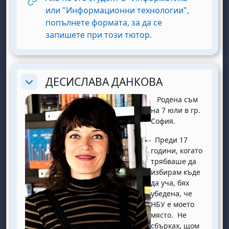
или "Информационни технологии",
попълнете формата, за да се
URL
запишете при този тютор.
ДЕСИСЛАВА ДАНКОВА
Replier
Родена съм
на 7 юли в гр.
София.
Преди 17
години, когато
трябваше да
избирам къде
да уча, бях
убедена, че
НБУ е моето
място. Не
сбърках, щом