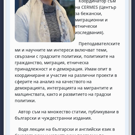
Координатор съм
на CERMES (Център
за бежански,
миграционни и
етнически
изследвания).
Преподавателските
ми и научните ми интереси включват теми,
свързани с градските политики, политиките на
гражданство, миграция, етническа
принадлежност и е-демокрация. Имам опит в
координиране и участие на различни проекти в
сферите на анализ на качеството на
демокрацията, интеграцията на мигрантите и
малцинствата, както и развитието на градски
политики.
Автор съм на множество статии, публикувани в
български и чуждестранни издания.
Водя лекции на български и английски език в