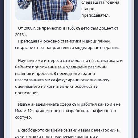
следващата година
станах
преподавател.
От 2008 г. се преместих в НБУ, където съм доцент от
2013 г.
Преподавам основно статистика и дисциплини,
свързани с нея, напр. анализ и моделиране на данни.
Научните ми интереси са в областта на статистиката и
нейните приложения за моделиране различни
явления и процеси.
В последните години
изследванията ми са фокусирани основно върху
оценяването на когнитивни способности и
постижения.
Извън академичната сфера съм работил какво ли не.
Имам 12 годишен опит в разработката на финансов
софтуер.
В свободното си време се занимавам с електроника,
аудио, малки програмируеми компютри и