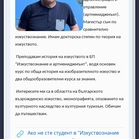
управление
(артмениджмънт).
Магистър съм по
сравнително
изкуствознание.
Имам докторска степен по теория на
изкуството.
Преподавам история на изкуството в БП
"Изкуствознание и артмениджмънт", водя основен
курс по обща история на изобразителното изкуство и
два общообразоветелни курса за знания.
Интересите ми са в областта на
българското
възрожденско изкуство, иконографията, опазването на
културното наследство и културния туризъм.
Обичам
да пътешествам.
Ако не сте студент в "Изкуствознание