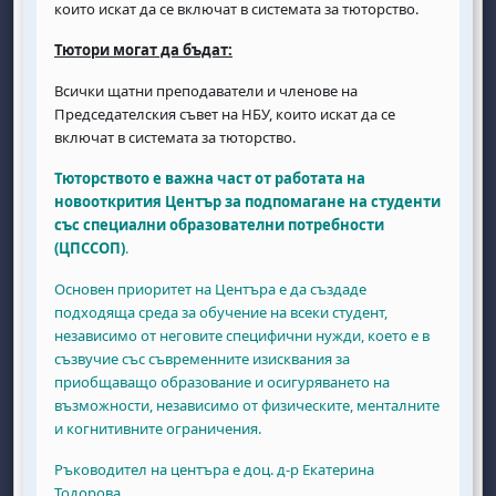
които искат да се включат в системата за тюторство.
Тютори могат да бъдат:
Всички щатни преподаватели и членове на
Председателския съвет на НБУ, които искат да се
включат в системата за тюторство.
Тюторството е важна част от работата на
новооткрития Център за подпомагане на студенти
със специални образователни потребности
(ЦПССОП)
.
Основен приоритет на Центъра е да създаде
подходяща среда за обучение на всеки студент,
независимо от неговите специфични нужди, което е в
съзвучие със съвременните изисквания за
приобщаващо образование и осигуряването на
възможности, независимо от физическите, менталните
и когнитивните ограничения.
Ръководител на центъра е доц. д-р Екатерина
Тодорова