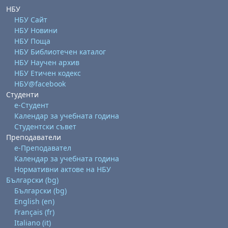
НБУ
НБУ Сайт
НБУ Новини
НБУ Поща
НБУ Библиотечен каталог
НБУ Научен архив
НБУ Етичен кодекс
НБУ@facebook
Студенти
е-Студент
Календар за учебната година
Студентски съвет
Преподаватели
е-Преподавател
Календар за учебната година
Нормативни актове на НБУ
Български ‎(bg)‎
Български ‎(bg)‎
English ‎(en)‎
Français ‎(fr)‎
Italiano ‎(it)‎