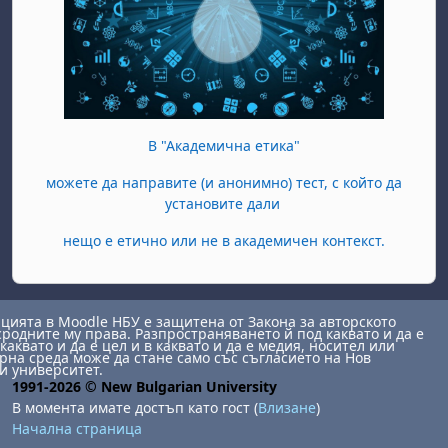
В "Академична етика"
можете да направите (и анонимно) тест, с който да
установите дали
нещо е етично или не в академичен контекст.
ията в Moodle НБУ е защитена от Закона за авторското
сродните му права. Разпространяването й под каквато и да е
каквато и да е цел и в каквато и да е медия, носител или
на среда може да стане само със съгласието на Нов
и университет.
1991-2026 © New Bulgarian University
В момента имате достъп като гост (
Влизане
)
Начална страница