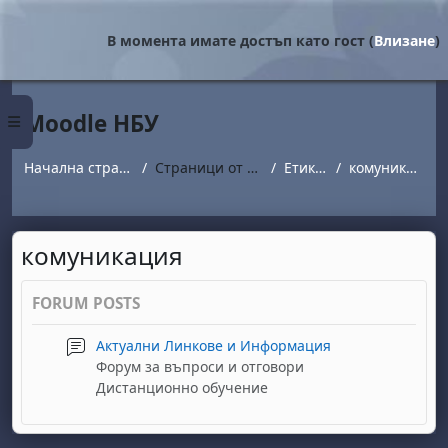
Прескочи на основното съдържание
В момента имате достъп като гост (
Влизане
)
Moodle НБУ
Страничен панел
Начална страница
Страници от сайта
Етикети
комуникация
комуникация
FORUM POSTS
Актуални Линкове и Информация
Форум за въпроси и отговори
Дистанционно обучение