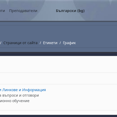
о съдържание
нти
Преподаватели
Български ‎(bg)‎
Страници от сайта
Етикети
График
и Линкове и Информация
а въпроси и отговори
ионно обучение