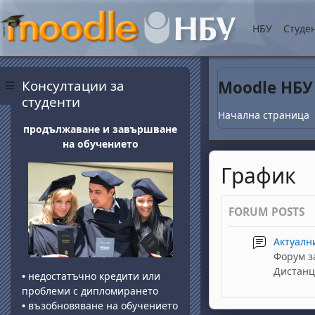
Прескочи на основнот
НБУ
Студе
Блокове
Прескочи Консултации за студенти
Консултации за
Moodle НБУ
Страничен панел
студенти
Начална страница
продължаване и завършване
на обучението
График
FORUM POSTS
Актуалн
Форум з
Дистанц
•
недостатъчно кредити или
проблеми с дипломирането
•
възобновяване на обучението