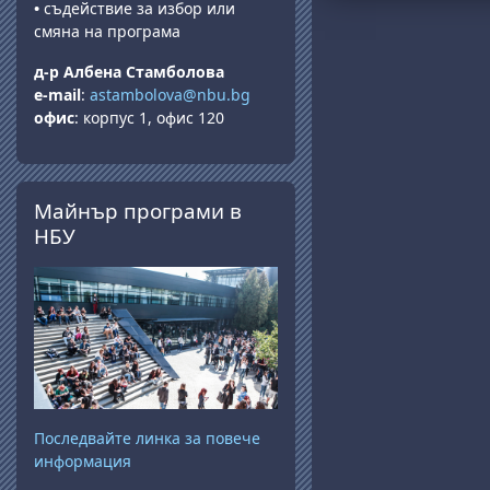
•
съдействие за избор или
смяна на програма
д-р Албена Стамболова
e-mail
:
astambolova@nbu.bg
офис
: корпус 1, офис 120
Прескочи Майнър програми в НБУ
Майнър програми в
НБУ
Последвайте линка за повече
информация