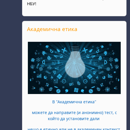
НБУ!
Прескочи Академична етика
Академична етика
В "Академична етика"
можете да направите (и анонимно) тест, с
който да установите дали
нещо е етично или не в академичен контекст.