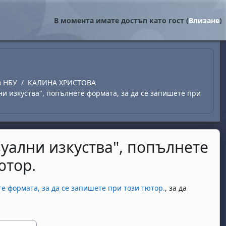
В момента имате достъп като гост (
Влизане
)
в НБУ
КАЛИНА ХРИСТОВА
лни изкуства", попълнете формата, за да се запишете при
зуални изкуства", попълнете
ютор.
те формата, за да се запишете при този тютор.
, за да