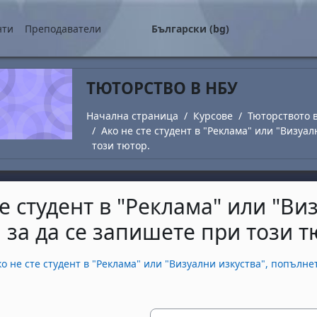
о съдържание
нти
Преподаватели
Български ‎(bg)‎
ТЮТОРСТВО В НБУ
Начална страница
Курсове
Тюторството 
Ако не сте студент в "Реклама" или "Визуа
този тютор.
те студент в "Реклама" или "Ви
 за да се запишете при този т
завършване
ко не сте студент в "Реклама" или "Визуални изкуства", попълне