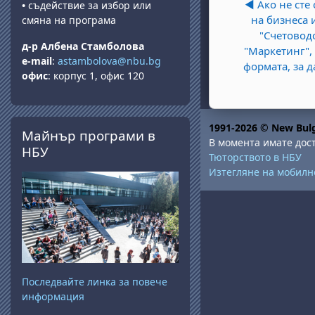
◀︎ Ако не сте
•
съдействие за избор или
на бизнеса 
смяна на програма
"Счетовод
д-р Албена Стамболова
"Маркетинг",
e-mail
:
astambolova@nbu.bg
формата, за д
офис
: корпус 1, офис 120
Прескочи Майнър програми в НБУ
1991-2026 © New Bulg
Майнър програми в
В момента имате дост
НБУ
Тюторството в НБУ
Изтегляне на мобил
Последвайте линка за повече
информация