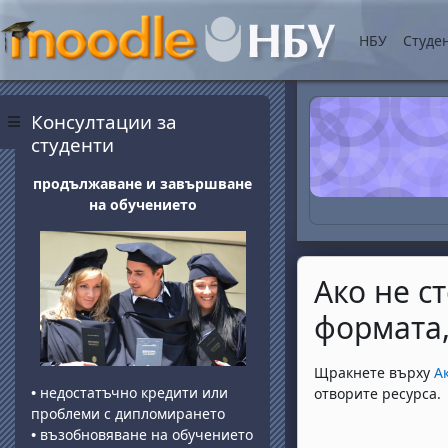
Прескочи на основнот
НБУ
Студе
Блокове
Прескочи Консултации за студенти
Консултации за
Страничен панел
студенти
продължаване и завършване
на обучението
Ако не с
формата,
Изисквания за 
Щракнете върху
А
•
недостатъчно кредити или
отворите ресурса.
проблеми с дипломирането
•
възобновяване на обучението