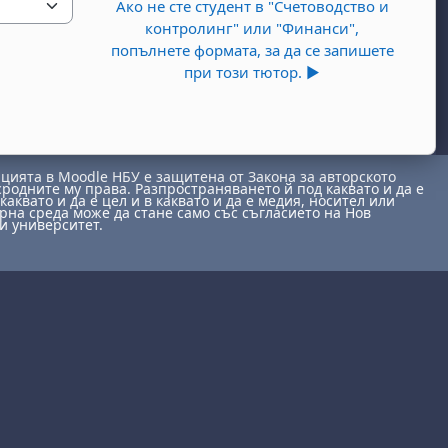
Ако не сте студент в "Счетоводство и
контролинг" или "Финанси",
попълнете формата, за да се запишете
при този тютор. ▶︎
ията в Moodle НБУ е защитена от Закона за авторското
сродните му права. Разпространяването й под каквато и да е
каквато и да е цел и в каквато и да е медия, носител или
на среда може да стане само със съгласието на Нов
и университет.