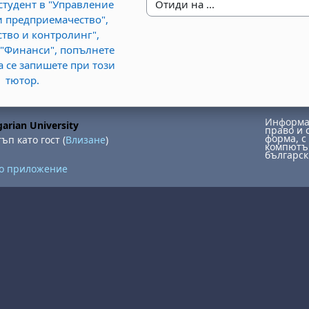
 студент в "Управление
Отиди на ...
и предприемачество",
ство и контролинг",
 "Финанси", попълнете
а се запишете при този
тютор.
Информац
arian University
право и 
форма, с 
ъп като гост (
Влизане
)
компютър
българск
но приложение