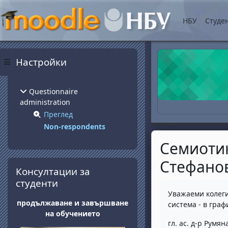
Прескочи на основнот
НБУ
Студе
Блокове
Прескочи Настройки
Настройки
Страничен панел
Questionnaire
administration
Преглед
Non-respondents
Семиотик
Стефано
Прескочи Консултации за студенти
Консултации за
студенти
Изисквания за 
Уважаеми колеги
продължаване и завършване
система - в гра
на обучението
гл. ас. д-р Румя