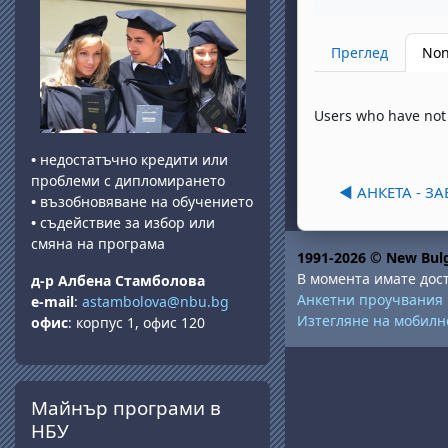
Преглед
Non
Users who have not 
•
недостатъчно кредити или
проблеми с дипломирането
◀︎ АНКЕТА - 
•
възобновяване на обучението
•
съдействие за избор или
смяна на програма
1991-2026 © New Bulg
В момента имате дост
д-р Албена Стамболова
Анкетни проучвания
e-mail
:
astambolova@nbu.bg
Изтегляне на мобил
офис
: корпус 1, офис 120
Прескочи Майнър програми в НБУ
Майнър програми в
НБУ