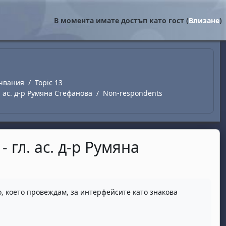
В момента имате достъп като гост (
Влизане
)
чвания
Topic 13
. ас. д-р Румяна Стефанова
Non-respondents
 гл. ас. д-р Румяна
, което провеждам, за интерфейсите като знакова