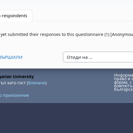
-respondents
yet submitted their responses to this questionnaire (1) [Anonymou
Отиди на ...
ЗАВЪРШИЛИ
Информац
arian University
право и 
форма, с 
ъп като гост (
Влизане
)
компютър
българск
но приложение