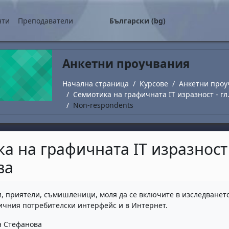
о съдържание
нти
Преподаватели
Български ‎(bg)‎
Анкетни проучвания
Начална страница
Курсове
Анкетни проу
Семиотика на графичната IT изразност - гл
Non-respondents
а на графичната IT изразност -
ва
завършване
, приятели, съмишленици, моля да се включите в изследването
фичния потребителски интерфейс и в Интернет.
на Стефанова