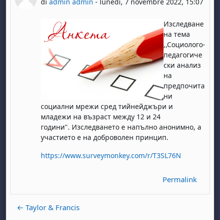
di
admin admin
-
lunedì, 7 novembre 2022, 15:07
Изследване
на тем
а
,,Соци
олого
-
педагогиче
ски анализ
на
предпочита
ни
социални мрежи сред тийнейджъри и
младежи
на възраст между 12 и 24
години".
Изследването е напълно анонимно
, а
участието е на доброволен принцип
.
https://www.surveymonkey.com/r/T3SL76N
Permalink
← Taylor & Francis