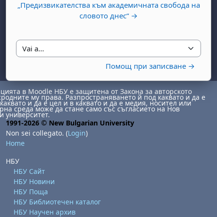
„Предизвикателства към академичната свобода на
словото днес“ →
Vai a...
Помощ при записване →
ията в Moodle НБУ е защитена от Закона за авторското
abato 1 agosto
to, domenica 2 agosto
сродните му права. Разпространяването й под каквато и да е
каквато и да е цел и в каквато и да е медия, носител или
на среда може да стане само със съгласието на Нов
osto
agosto
dì 7 agosto
abato 8 agosto
to, domenica 9 agosto
и университет.
1991-2026 © New Bulgarian University
gosto
 agosto
dì 14 agosto
abato 15 agosto
to, domenica 16 agosto
Non sei collegato. (
Login
)
Home
gosto
 agosto
dì 21 agosto
abato 22 agosto
to, domenica 23 agosto
gosto
 agosto
dì 28 agosto
abato 29 agosto
to, domenica 30 agosto
НБУ
НБУ Сайт
НБУ Новини
НБУ Поща
НБУ Библиотечен каталог
НБУ Научен архив