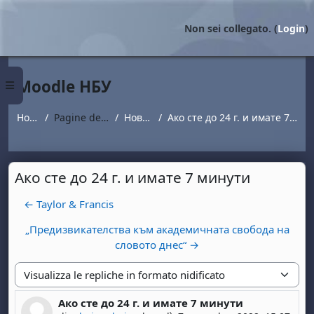
Vai al contenuto principale
Non sei collegato. (
Login
)
Moodle НБУ
Pannello laterale
Home
Pagine del sito
Новини
Ако сте до 24 г. и имате 7 минути
Ако сте до 24 г. и имате 7 минути
← Taylor & Francis
„Предизвикателства към академичната свобода на
словото днес“ →
Modalità visualizzazione
Ако сте до 24 г. и имате 7 минути
Numero di risposte: 0