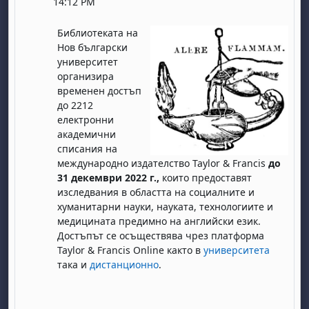
14:12 PM
Библиотеката на
Нов български
университет
организира
временен достъп
до 2212
електронни
академични
списания на
международно издателство Taylor & Francis
до
31 декември 2022 г.,
които предоставят
изследвания в областта на социалните и
хуманитарни науки, науката, технологиите и
медицината предимно на английски език.
Достъпът се осъществява чрез платформа
Taylor & Francis Online както в
университета
така и
дистанционно
.