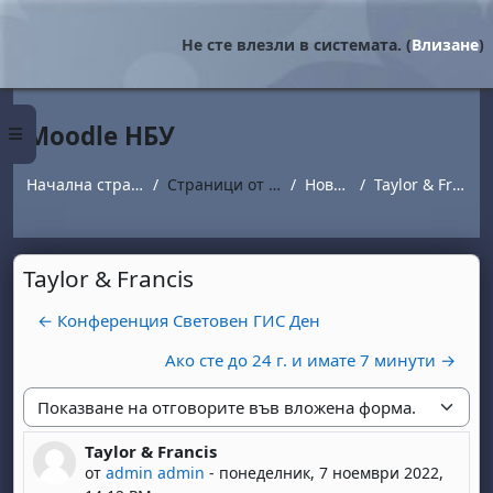
Прескочи на основното съдържание
Не сте влезли в системата. (
Влизане
)
Moodle НБУ
Страничен панел
Начална страница
Страници от сайта
Новини
Taylor & Francis
Taylor & Francis
← Конференция Световен ГИС Ден
Ако сте до 24 г. и имате 7 минути →
Начин на показване
Taylor & Francis
Number of replies: 0
от
admin admin
-
понеделник, 7 ноември 2022,