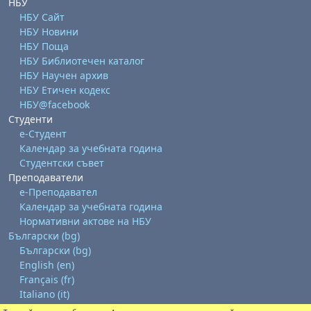
НБУ
НБУ Сайт
НБУ Новини
НБУ Поща
НБУ Библиотечен каталог
НБУ Научен архив
НБУ Етичен кодекс
НБУ@facebook
Студенти
е-Студент
Календар за учебната година
Студентски съвет
Преподаватели
е-Преподавател
Календар за учебната година
Нормативни актове на НБУ
Български ‎(bg)‎
Български ‎(bg)‎
English ‎(en)‎
Français ‎(fr)‎
Italiano ‎(it)‎