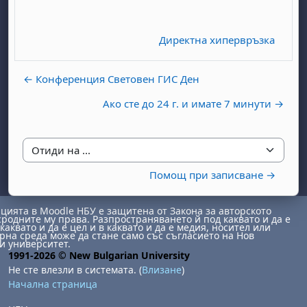
Директна хипервръзка
← Конференция Световен ГИС Ден
Ако сте до 24 г. и имате 7 минути →
бота, 1 август
я, неделя, 2 август
 6 август
 7 август
бота, 8 август
я, неделя, 9 август
Отиди на ...
ст
 13 август
 14 август
бота, 15 август
я, неделя, 16 август
Помощ при записване →
ст
 20 август
 21 август
бота, 22 август
я, неделя, 23 август
ията в Moodle НБУ е защитена от Закона за авторското
ст
 27 август
 28 август
бота, 29 август
я, неделя, 30 август
сродните му права. Разпространяването й под каквато и да е
каквато и да е цел и в каквато и да е медия, носител или
на среда може да стане само със съгласието на Нов
и университет.
1991-2026 © New Bulgarian University
Не сте влезли в системата. (
Влизане
)
Начална страница