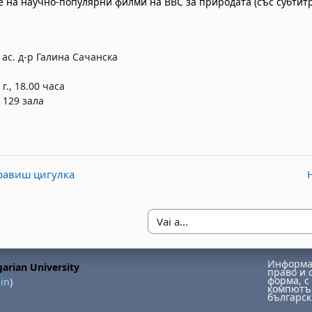
 на научно-популярни филми на BBC за природата (със субтит
 ас. д-р Галина Сачанска
 г., 18.00 часа
 129 зала
правиш цигулка
Vai a...
Информац
arian University
право и 
форма, с 
in
)
компютър
българск