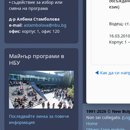
обсъждане
•
съдействие за избор или
език)
смяна на програма
д-р Албена Стамболова
Водещ: ст.
e-mail
:
astambolova@nbu.bg
офис
: корпус 1, офис 120
16.03.2010
Корпус 1 –
Salta Майнър програми в НБУ
Майнър програми в
НБУ
◀︎ Как да си на
1991-2026 © New Bulg
Последвайте линка за повече
Non sei collegato. (
Log
информация
Home
Ottieni l'app mobile