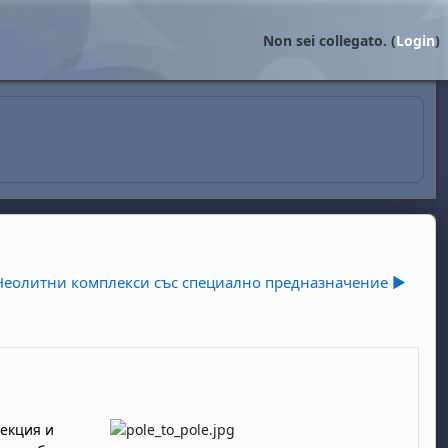
Non sei collegato. (
Login
)
Неолитни комплекси със специално предназначение ▶︎
екция и