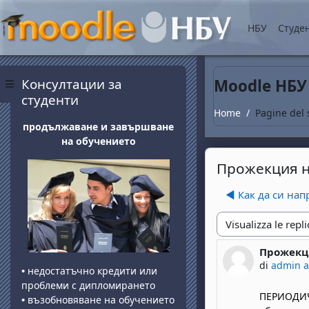
Vai al contenuto princip
НБУ
Студе
Blocchi
Salta Консултации за студенти
Консултации за
Moodle НБУ
Pannello laterale
студенти
Home
Pagine del 
продължаване и завършване
на обучението
Прожекция на
◀︎ Как да си на
Modalità visualizza
Прожекци
Numero di 
di
admin 
•
недостатъчно кредити или
проблеми с дипломирането
ПЕРИОДИЧ
•
възобновяване на обучението