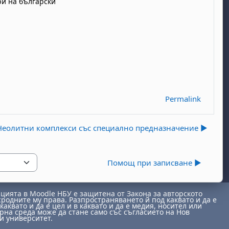
ри на български
Permalink
Неолитни комплекси със специално предназначение ▶︎
Помощ при записване ▶︎
ията в Moodle НБУ е защитена от Закона за авторското
сродните му права. Разпространяването й под каквато и да е
каквато и да е цел и в каквато и да е медия, носител или
на среда може да стане само със съгласието на Нов
и университет.