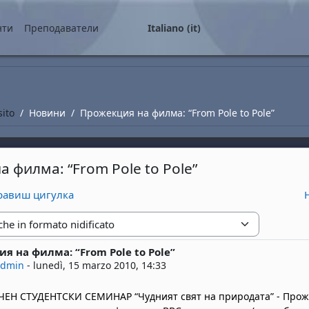
ale
нти
Преподаватели
Italiano ‎(it)‎
sito
Новини
Прожекция на филма: “From Pole to Pole”
 филма: “From Pole to Pole”
правиш цигулка
zione
я на филма: “From Pole to Pole”
risposte: 0
admin
-
lunedì, 15 marzo 2010, 14:33
ЕН СТУДЕНТСКИ СЕМИНАР “Чудният свят на природата” - Прож