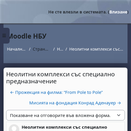
Прескочи на основното съдържание
Не сте влезли в системата. (
Влизане
)
Moodle НБУ
Страничен панел
Начална страница
Страници от сайта
Новини
Неолитни комплекси със специално предназначение
Неолитни комплекси със специално
предназначение
← Прожекция на филма: “From Pole to Pole”
Мисията на фондация Конрад Аденауер →
Начин на показване
Неолитни комплекси със специално
Number of replies: 0