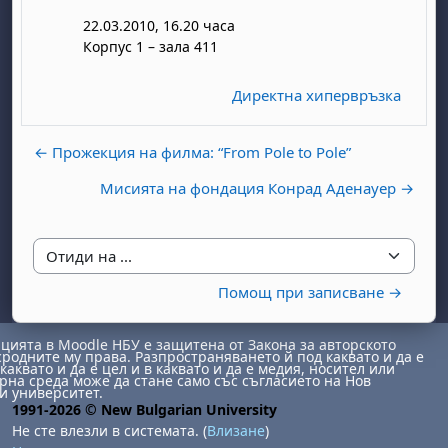
22.03.2010, 16.20 часа
Корпус 1 – зала 411
Директна хипервръзка
← Прожекция на филма: “From Pole to Pole”
бота, 1 август
я, неделя, 2 август
Мисията на фондация Конрад Аденауер →
 6 август
 7 август
бота, 8 август
я, неделя, 9 август
ст
 13 август
 14 август
бота, 15 август
я, неделя, 16 август
Отиди на ...
ст
 20 август
 21 август
бота, 22 август
я, неделя, 23 август
Помощ при записване →
ст
 27 август
 28 август
бота, 29 август
я, неделя, 30 август
ията в Moodle НБУ е защитена от Закона за авторското
сродните му права. Разпространяването й под каквато и да е
каквато и да е цел и в каквато и да е медия, носител или
на среда може да стане само със съгласието на Нов
и университет.
1991-2026 © New Bulgarian University
Не сте влезли в системата. (
Влизане
)