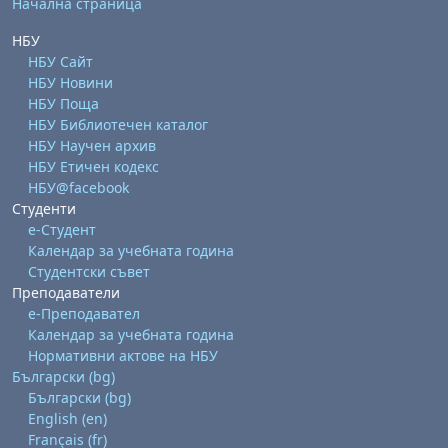
Начална страница
НБУ
НБУ Сайт
НБУ Новини
НБУ Поща
НБУ Библиотечен каталог
НБУ Научен архив
НБУ Етичен кодекс
НБУ@facebook
Студенти
е-Студент
Календар за учебната година
Студентски съвет
Преподаватели
е-Преподавател
Календар за учебната година
Нормативни актове на НБУ
Български ‎(bg)‎
Български ‎(bg)‎
English ‎(en)‎
Français ‎(fr)‎