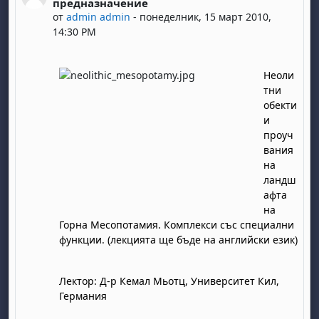
предназначение
от
admin admin
-
понеделник, 15 март 2010,
14:30 PM
Неоли
тни
обекти
и
проуч
вания
на
ландш
афта
на
Горна Месопотамия. Комплекси със специални
функции. (лекцията ще бъде на английски език)
Лектор: Д-р Кемал Мьотц, Университет Кил,
Германия