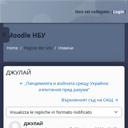
Vai al contenuto principale
Non sei collegato. (
Login
)
Moodle НБУ
Pannello laterale
Home
Pagine del sito
Новини
ДЖУЛАЙ
← „Пандемията и войната срещу Украйна:
изпитания пред разума“
Върховният съд на САЩ →
Modalità visualizzazione
ДЖУЛАЙ
Numero di risposte: 0