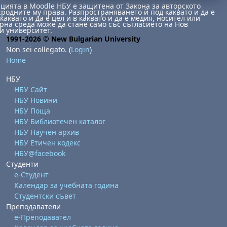
ията в Moodle НБУ е защитена от Закона за авторското
сродните му права. Разпространяването й под каквато и да е
каквато и да е цел и в каквато и да е медия, носител или
на среда може да стане само със съгласието на Нов
и университет.
1991-2026 © New Bulgarian University
Non sei collegato. (
Login
)
Home
НБУ
НБУ Сайт
НБУ Новини
НБУ Поща
НБУ Библиотечен каталог
НБУ Научен архив
НБУ Етичен кодекс
НБУ@facebook
Студенти
е-Студент
Календар за учебната година
Студентски съвет
Преподаватели
е-Преподавател