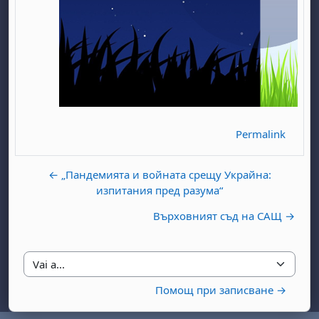
Permalink
abato 1 agosto
to, domenica 2 agosto
osto
agosto
dì 7 agosto
abato 8 agosto
to, domenica 9 agosto
← „Пандемията и войната срещу Украйна:
gosto
 agosto
dì 14 agosto
abato 15 agosto
to, domenica 16 agosto
изпитания пред разума“
gosto
 agosto
dì 21 agosto
abato 22 agosto
to, domenica 23 agosto
Върховният съд на САЩ →
gosto
 agosto
dì 28 agosto
abato 29 agosto
to, domenica 30 agosto
Vai a...
Помощ при записване →