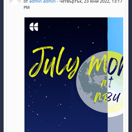
от
admin admin
-
четвъртък, 23 юни 2022, 13:17
PM