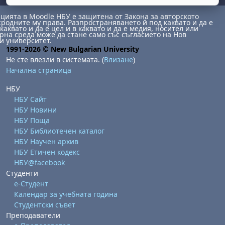
ията в Moodle НБУ е защитена от Закона за авторското
сродните му права. Разпространяването й под каквато и да е
каквато и да е цел и в каквато и да е медия, носител или
на среда може да стане само със съгласието на Нов
и университет.
1991-2026 © New Bulgarian University
Не сте влезли в системата. (
Влизане
)
Начална страница
НБУ
НБУ Сайт
НБУ Новини
НБУ Поща
НБУ Библиотечен каталог
НБУ Научен архив
НБУ Етичен кодекс
НБУ@facebook
Студенти
е-Студент
Календар за учебната година
Студентски съвет
Преподаватели