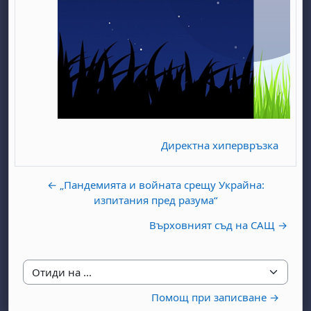
бота, 1 август
я, неделя, 2 август
Директна хипервръзка
 6 август
 7 август
бота, 8 август
я, неделя, 9 август
ст
 13 август
 14 август
бота, 15 август
я, неделя, 16 август
← „Пандемията и войната срещу Украйна:
ст
 20 август
 21 август
бота, 22 август
я, неделя, 23 август
изпитания пред разума“
ст
 27 август
 28 август
бота, 29 август
я, неделя, 30 август
Върховният съд на САЩ →
Отиди на ...
Помощ при записване →