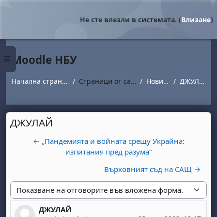
Прескочи на основното съдържание
Не сте влезли в системата. (
Влизане
)
Moodle НБУ
Страничен панел
Начална страница
Страници от сайта
Новини
ДЖУЛАЙ
ДЖУЛАЙ
← „Пандемията и войната срещу Украйна:
изпитания пред разума“
Върховният съд на САЩ →
Начин на показване
ДЖУЛАЙ
Number of replies: 0