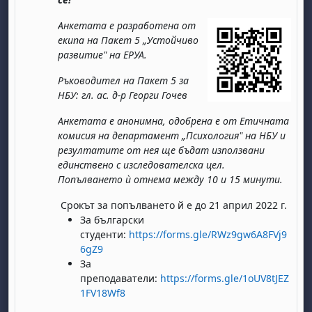
Анкетата е разработена от
екипа на Пакет 5 „Устойчиво
развитие" на ЕРУА.
Ръководител на Пакет 5 за
НБУ: гл. ас. д-р Георги Гочев
, samedi 1 août
ment, dimanche 2 août
Анкетата е анонимна, одобрена е от Етичната
комисия на департамент „Психология" на НБУ и
août
 août
dredi 7 août
, samedi 8 août
ment, dimanche 9 août
резултатите от нея ще бъдат използвани
 août
3 août
ndredi 14 août
, samedi 15 août
ment, dimanche 16 août
единствено с изследователска це
л.
Попълването ѝ отнема между 10 и 15 минути.
 août
0 août
ndredi 21 août
, samedi 22 août
ment, dimanche 23 août
 août
7 août
ndredi 28 août
, samedi 29 août
ment, dimanche 30 août
Срокът за попълването й е до 21 април 2022 г.
За български
студенти:
https://forms.gle/RWz9gw6A8FVj9
6gZ9
За
преподаватели:
https://forms.gle/1oUV8tJEZ
1FV18Wf8