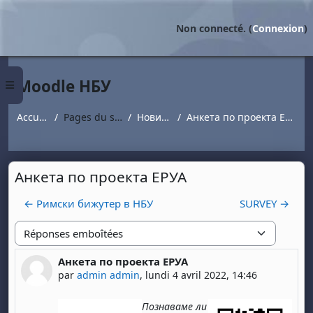
Passer au contenu principal
Non connecté. (
Connexion
)
Moodle НБУ
Panneau latéral
Accueil
Pages du site
Новини
Анкета по проекта ЕРУА
Анкета по проекта ЕРУА
← Римски бижутер в НБУ
SURVEY →
Type d'affichage
Анкета по проекта ЕРУА
Nombre de réponses : 0
par
admin admin
,
lundi 4 avril 2022, 14:46
Познаваме ли