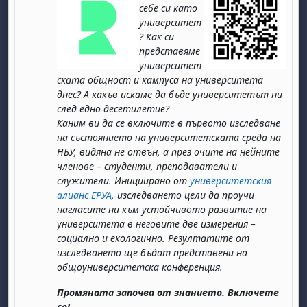
себе си като
университет
? Как си
представяме
университет
ската общност и кампуса на университета
днес? А какъв искаме да бъде университетът ни
след едно десетилетие?
Каним ви да се включите в първото изследване
на състоянието на университетската среда на
НБУ, видяна не отвън, а през очите на нейните
членове – студенти, преподаватели и
служители. Инициирано от
университетския
алианс ЕРУА
, изследването цели да проучи
нагласите ни към устойчивото развитие на
университета в неговите две измерения –
социално и екологично. Резултатите от
изследването ще бъдат представени на
общоуниверситетска конференция.
Промяната започва от знанието. Включете
се!