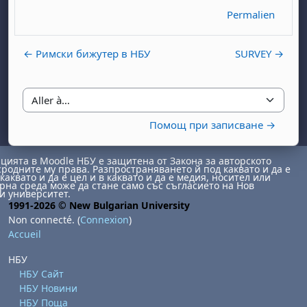
Permalien
← Римски бижутер в НБУ
SURVEY →
Aller à…
Помощ при записване →
ията в Moodle НБУ е защитена от Закона за авторското
сродните му права. Разпространяването й под каквато и да е
каквато и да е цел и в каквато и да е медия, носител или
на среда може да стане само със съгласието на Нов
и университет.
1991-2026 © New Bulgarian University
Non connecté. (
Connexion
)
Accueil
НБУ
НБУ Сайт
НБУ Новини
НБУ Поща