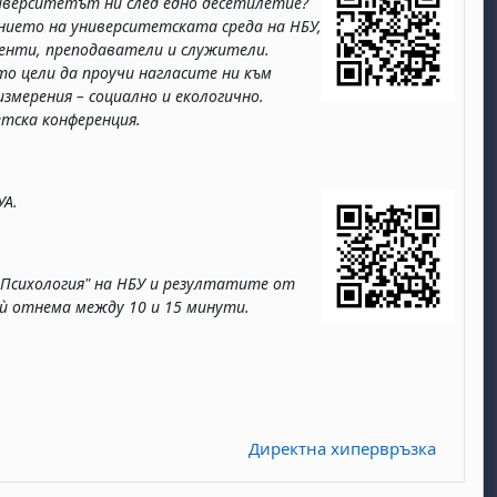
ниверситетът ни след едно десетилетие?
янието на университетската среда на НБУ,
денти, преподаватели и служители.
то цели да проучи нагласите ни към
змерения – социално и екологично.
тска конференция.
УА.
Психология" на НБУ и резултатите от
ѝ отнема между 10 и 15 минути.
Директна хипервръзка