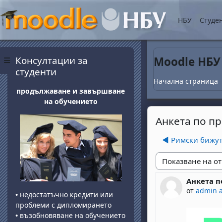
Прескочи на основнот
НБУ
Студе
Блокове
Прескочи Консултации за студенти
Консултации за
Moodle НБУ
Страничен панел
студенти
Начална страница
продължаване и завършване
на обучението
Анкета по п
◀︎ Римски бижут
Начин на показван
Анкета п
Number of 
от
admin 
•
недостатъчно кредити или
проблеми с дипломирането
•
възобновяване на обучението