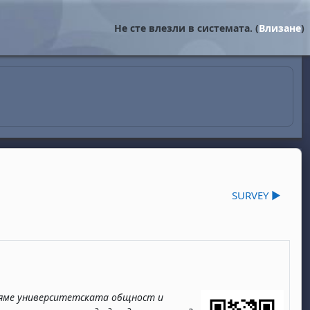
Не сте влезли в системата. (
Влизане
)
SURVEY ▶︎
авяме университетската общност и