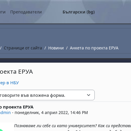
о съдържание
нти
Преподаватели
Български ‎(bg)‎
Страници от сайта
Новини
Анкета по проекта ЕРУА
роекта ЕРУА
ер в НБУ
е
о проекта ЕРУА
replies: 0
admin
-
понеделник, 4 април 2022, 14:46 PM
Познаваме ли себе си като университет? Как си предст