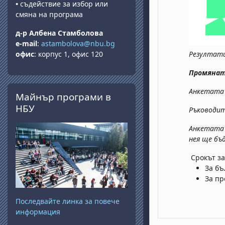
•
съдействие за избор или
смяна на програма
д-р Албена Стамболова
e-mail
:
astambolova@nbu.bg
офис
: корпус 1, офис 120
Резултати
Промянат
Прескочи Майнър програми в НБУ
Анкетата 
Майнър програми в
НБУ
Ръководите
Анкетата 
нея ще бъ
Срокът за
За бъ
За пр
Последвайте линка за повече
информация