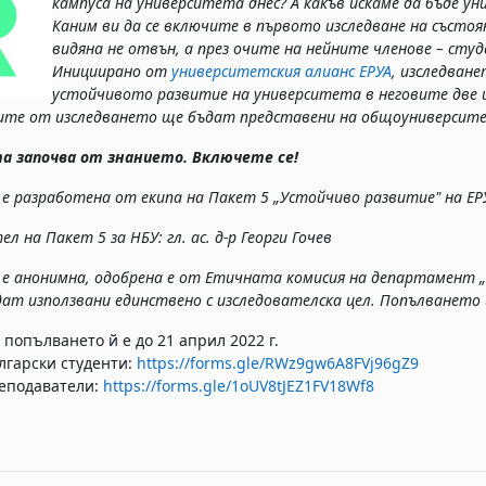
кампуса на университета днес? А какъв искаме да бъде у
Каним ви да се включите в първото изследване на състо
видяна не отвън, а през очите на нейните членове – сту
Инициирано от
университетския алианс ЕРУА
, изследване
устойчивото развитие на университета в неговите две и
те от изследването ще бъдат представени на общоуниверсите
а започва от знанието. Включете се!
е разработена от екипа на Пакет 5 „Устойчиво развитие" на ЕР
л на Пакет 5 за НБУ: гл. ас. д-р Георги Гочев
е анонимна, одобрена е от Етичната
комисия на департамент „
дат използвани единствено с изследователска це
л. Попълването 
 попълването й е до 21 април 2022 г.
лгарски студенти:
https://forms.gle/RWz9gw6A8FVj96gZ9
еподаватели:
https://forms.gle/1oUV8tJEZ1FV18Wf8