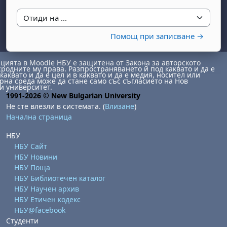
Отиди на ...
Помощ при записване →
ията в Moodle НБУ е защитена от Закона за авторското
сродните му права. Разпространяването й под каквато и да е
каквато и да е цел и в каквато и да е медия, носител или
на среда може да стане само със съгласието на Нов
и университет.
бота, 1 август
я, неделя, 2 август
1991-2026 © New Bulgarian University
 6 август
 7 август
бота, 8 август
я, неделя, 9 август
Не сте влезли в системата. (
Влизане
)
Начална страница
ст
 13 август
 14 август
бота, 15 август
я, неделя, 16 август
НБУ
ст
 20 август
 21 август
бота, 22 август
я, неделя, 23 август
НБУ Сайт
ст
 27 август
 28 август
бота, 29 август
я, неделя, 30 август
НБУ Новини
НБУ Поща
НБУ Библиотечен каталог
НБУ Научен архив
НБУ Етичен кодекс
НБУ@facebook
Студенти