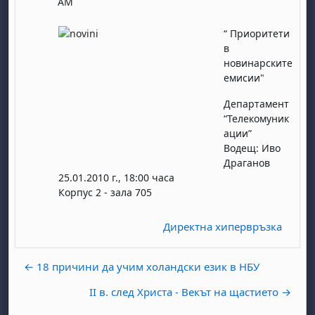
AM
“ Приоритети
в
новинарските
емисии"
Департамент
“Телекомуник
ации”
Водещ: Иво
Драганов
25.01.2010 г., 18:00 часа
Корпус 2 - зала 705
Директна хипервръзка
← 18 причини да учим холандски език в НБУ
II в. след Христа - Векът на щастието →