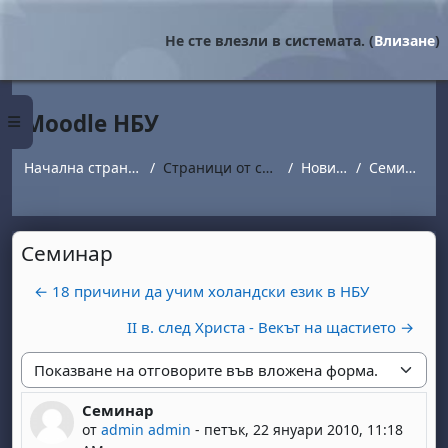
Прескочи на основното съдържание
Не сте влезли в системата. (
Влизане
)
Moodle НБУ
Страничен панел
Начална страница
Страници от сайта
Новини
Семинар
Семинар
← 18 причини да учим холандски език в НБУ
II в. след Христа - Векът на щастието →
Начин на показване
Семинар
Number of replies: 0
от
admin admin
-
петък, 22 януари 2010, 11:18