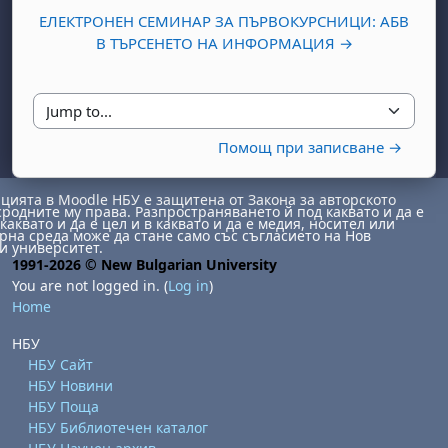
ЕЛЕКТРОНЕН СЕМИНАР ЗА ПЪРВОКУРСНИЦИ: АБВ
В ТЪРСЕНЕТО НА ИНФОРМАЦИЯ →
Jump to...
Помощ при записване →
day, 1 August
unday, 2 August
ията в Moodle НБУ е защитена от Закона за авторското
сродните му права. Разпространяването й под каквато и да е
каквато и да е цел и в каквато и да е медия, носител или
st
gust
August
day, 8 August
unday, 9 August
на среда може да стане само със съгласието на Нов
и университет.
ust
ugust
 August
day, 15 August
Sunday, 16 August
1991-2026 © New Bulgarian University
You are not logged in. (
Log in
)
ust
ugust
 August
day, 22 August
Sunday, 23 August
Home
ust
ugust
 August
day, 29 August
Sunday, 30 August
НБУ
НБУ Сайт
НБУ Новини
НБУ Поща
НБУ Библиотечен каталог