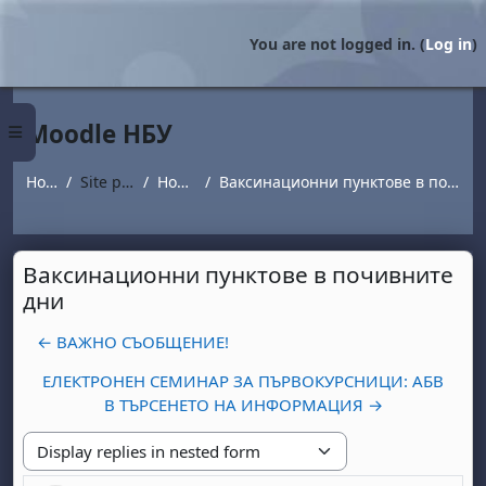
Skip to main content
You are not logged in. (
Log in
)
Moodle НБУ
Side panel
Home
Site pages
Новини
Ваксинационни пунктове в почивните дни
Ваксинационни пунктове в почивните
дни
← ВАЖНО СЪОБЩЕНИЕ!
ЕЛЕКТРОНЕН СЕМИНАР ЗА ПЪРВОКУРСНИЦИ: АБВ
В ТЪРСЕНЕТО НА ИНФОРМАЦИЯ →
Display mode