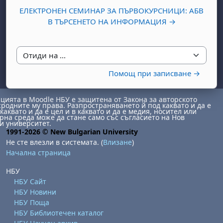
ЕЛЕКТРОНЕН СЕМИНАР ЗА ПЪРВОКУРСНИЦИ: АБВ
В ТЪРСЕНЕТО НА ИНФОРМАЦИЯ →
Отиди на ...
Помощ при записване →
бота, 1 август
я, неделя, 2 август
ията в Moodle НБУ е защитена от Закона за авторското
 6 август
 7 август
бота, 8 август
я, неделя, 9 август
сродните му права. Разпространяването й под каквато и да е
каквато и да е цел и в каквато и да е медия, носител или
на среда може да стане само със съгласието на Нов
ст
 13 август
 14 август
бота, 15 август
я, неделя, 16 август
и университет.
1991-2026 © New Bulgarian University
ст
 20 август
 21 август
бота, 22 август
я, неделя, 23 август
Не сте влезли в системата. (
Влизане
)
Начална страница
ст
 27 август
 28 август
бота, 29 август
я, неделя, 30 август
НБУ
НБУ Сайт
НБУ Новини
НБУ Поща
НБУ Библиотечен каталог