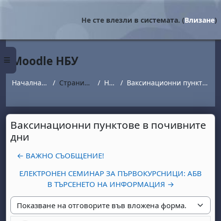
Прескочи на основното съдържание
Не сте влезли в системата. (
Влизане
)
Moodle НБУ
Страничен панел
Начална страница
Страници от сайта
Новини
Ваксинационни пунктове в почивните дни
Ваксинационни пунктове в почивните
дни
← ВАЖНО СЪОБЩЕНИЕ!
ЕЛЕКТРОНЕН СЕМИНАР ЗА ПЪРВОКУРСНИЦИ: АБВ
В ТЪРСЕНЕТО НА ИНФОРМАЦИЯ →
Начин на показване