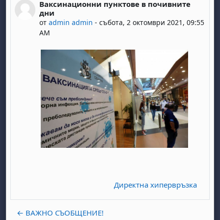
Ваксинационни пунктове в почивните
Number of replies: 0
дни
от
admin admin
-
събота, 2 октомври 2021, 09:55
AM
Директна хипервръзка
← ВАЖНО СЪОБЩЕНИЕ!