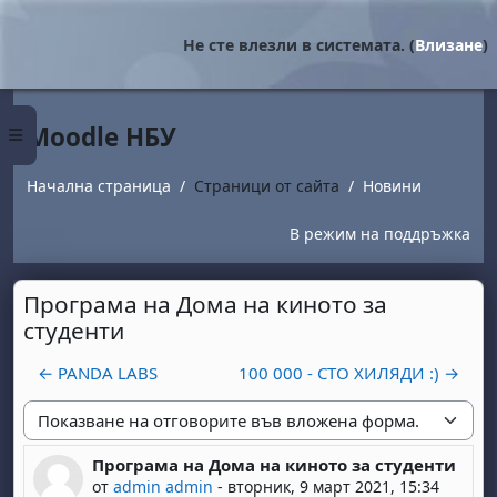
Прескочи на основното съдържание
Не сте влезли в системата. (
Влизане
)
Moodle НБУ
Страничен панел
Начална страница
Страници от сайта
Новини
В режим на поддръжка
Програма на Дома на киното за
студенти
← PANDA LABS
100 000 - СТО ХИЛЯДИ :) →
Начин на показване
Програма на Дома на киното за студенти
Number of replies: 0
от
admin admin
-
вторник, 9 март 2021, 15:34