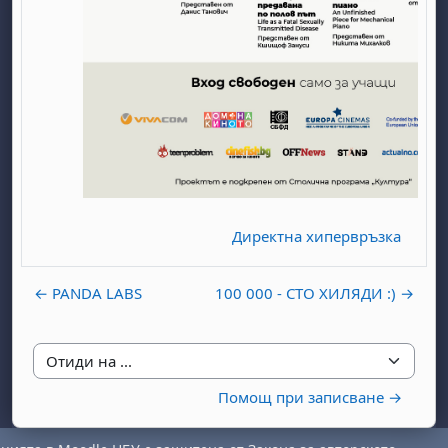
бота, 1 август
я, неделя, 2 август
 6 август
 7 август
бота, 8 август
я, неделя, 9 август
Директна хипервръзка
ст
 13 август
 14 август
бота, 15 август
я, неделя, 16 август
ст
 20 август
 21 август
бота, 22 август
я, неделя, 23 август
← PANDA LABS
100 000 - СТО ХИЛЯДИ :) →
ст
 27 август
 28 август
бота, 29 август
я, неделя, 30 август
Отиди на ...
Помощ при записване →