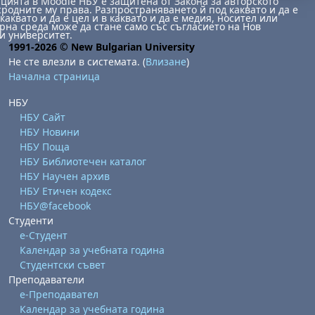
ията в Moodle НБУ е защитена от Закона за авторското
сродните му права. Разпространяването й под каквато и да е
каквато и да е цел и в каквато и да е медия, носител или
на среда може да стане само със съгласието на Нов
и университет.
1991-2026 © New Bulgarian University
Не сте влезли в системата. (
Влизане
)
Начална страница
НБУ
НБУ Сайт
НБУ Новини
НБУ Поща
НБУ Библиотечен каталог
НБУ Научен архив
НБУ Етичен кодекс
НБУ@facebook
Студенти
е-Студент
Календар за учебната година
Студентски съвет
Преподаватели
е-Преподавател
Календар за учебната година