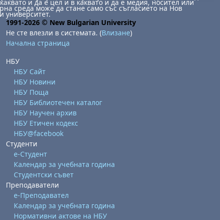
каквато и да е цел и в каквато и да е медия, носител или
на среда може да стане само със съгласието на Нов
и университет.
1991-2026 © New Bulgarian University
Не сте влезли в системата. (
Влизане
)
Начална страница
НБУ
НБУ Сайт
НБУ Новини
НБУ Поща
НБУ Библиотечен каталог
НБУ Научен архив
НБУ Етичен кодекс
НБУ@facebook
Студенти
е-Студент
Календар за учебната година
Студентски съвет
Преподаватели
е-Преподавател
Календар за учебната година
Нормативни актове на НБУ