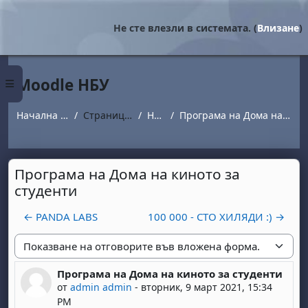
Прескочи на основното съдържание
Не сте влезли в системата. (
Влизане
)
Moodle НБУ
Страничен панел
Начална страница
Страници от сайта
Новини
Програма на Дома на киното за студенти
Програма на Дома на киното за
студенти
← PANDA LABS
100 000 - СТО ХИЛЯДИ :) →
Начин на показване
Програма на Дома на киното за студенти
Number of replies: 0
от
admin admin
-
вторник, 9 март 2021, 15:34
PM