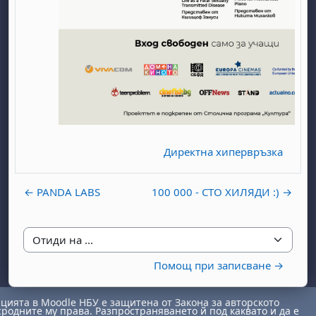
бота, 1 август
я, неделя, 2 август
 6 август
 7 август
бота, 8 август
я, неделя, 9 август
Директна хипервръзка
ст
 13 август
 14 август
бота, 15 август
я, неделя, 16 август
← PANDA LABS
100 000 - СТО ХИЛЯДИ :) →
ст
 20 август
 21 август
бота, 22 август
я, неделя, 23 август
ст
 27 август
 28 август
бота, 29 август
я, неделя, 30 август
Отиди на ...
Помощ при записване →
ията в Moodle НБУ е защитена от Закона за авторското
сродните му права. Разпространяването й под каквато и да е