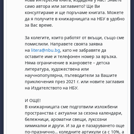
само автора или заглавието? Ще Ви
консултираме и ще поръчаме книгата. Можете
да я получите в книжарницата на НБУ в удобно
за Вас време.
За колегите, които работят от вкъщи, също сме
помислили. Направете своята заявка
на
litera@nbu.bg
, като не забравяте да
бота, 1 август
я, неделя, 2 август
оставите име и телефонен номер за връзка.
 6 август
 7 август
бота, 8 август
я, неделя, 9 август
Няма ограничение в жанровете – детска
литература, художествена или
ст
 13 август
 14 август
бота, 15 август
я, неделя, 16 август
научнопопулярна, пътеводители за Вашите
приключения през 2021 г. или новите заглавия
ст
 20 август
 21 август
бота, 22 август
я, неделя, 23 август
на Издателството на НБУ.
ст
 27 август
 28 август
бота, 29 август
я, неделя, 30 август
И ОЩЕ!
В книжарницата сме подготвили изложбени
пространства с актуални за сезона календари,
бележници, ароматни свещи, луксозни
химикалки и други. И за да е пазаруването още
по-празнично… коледните артикули са с 10%, а