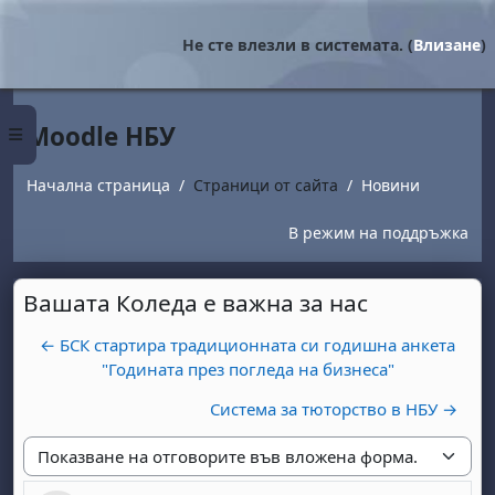
Прескочи на основното съдържание
Не сте влезли в системата. (
Влизане
)
Moodle НБУ
Страничен панел
Начална страница
Страници от сайта
Новини
В режим на поддръжка
Вашата Коледа е важна за нас
← БСК стартира традиционната си годишна анкета
"Годината през погледа на бизнеса"
Система за тюторство в НБУ →
Начин на показване