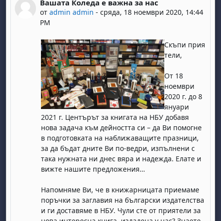
Вашата Коледа е важна за нас
Number of replies: 0
от
admin admin
-
сряда, 18 ноември 2020, 14:44
PM
Скъпи прия
тели,
От 18
ноември
2020 г. до 8
януари
2021 г. Центърът за книгата на НБУ добавя
нова задача към дейността си – да Ви помогне
в подготовката на наближаващите празници,
за да бъдат дните Ви по-ведри, изпълнени с
така нужната ни днес вяра и надежда. Елате и
вижте нашите предложения…
Напомняме Ви, че в книжарницата приемаме
поръчки за заглавия на български издателства
и ги доставяме в НБУ. Чули сте от приятели за
нова интересна книга, издадена у нас? Знаете