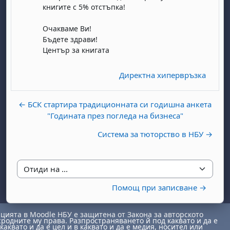
книгите с 5% отстъпка!
Очакваме Ви!
Бъдете здрави!
Център за книгата
Директна хипервръзка
← БСК стартира традиционната си годишна анкета
"Годината през погледа на бизнеса"
Система за тюторство в НБУ →
Отиди на ...
Помощ при записване →
ията в Moodle НБУ е защитена от Закона за авторското
сродните му права. Разпространяването й под каквато и да е
каквато и да е цел и в каквато и да е медия, носител или