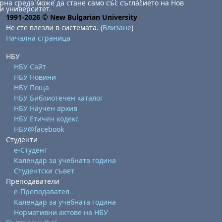
на среда може да стане само със съгласието на Нов
и университет.
1991-2026 © New Bulgarian University
Не сте влезли в системата. (
Влизане
)
Начална страница
НБУ
НБУ Сайт
НБУ Новини
НБУ Поща
НБУ Библиотечен каталог
НБУ Научен архив
НБУ Етичен кодекс
НБУ@facebook
Студенти
е-Студент
Календар за учебната година
Студентски съвет
Преподаватели
е-Преподавател
Календар за учебната година
Нормативни актове на НБУ