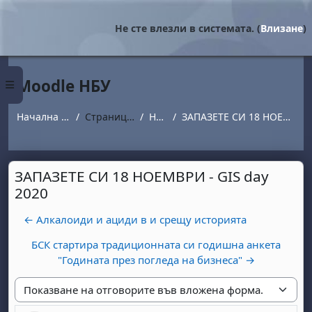
Прескочи на основното съдържание
Не сте влезли в системата. (
Влизане
)
Moodle НБУ
Страничен панел
Начална страница
Страници от сайта
Новини
ЗАПАЗЕТЕ СИ 18 НОЕМВРИ - GIS day 2020
ЗАПАЗЕТЕ СИ 18 НОЕМВРИ - GIS day
2020
← Алкалоиди и ациди в и срещу историята
БСК стартира традиционната си годишна анкета
"Годината през погледа на бизнеса" →
Начин на показване