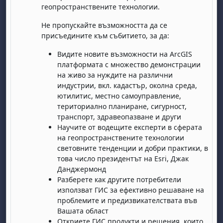
геопространствените технологии.
Не пропускайте възможността да се
присъедините към събитието, за да:
Видите новите възможности на ArcGIS
платформата с множество демонстрации
на живо за нуждите на различни
индустрии, вкл. кадастър, околна среда,
бота, 1 август
я, неделя, 2 август
ютилитис, местно самоуправление,
 6 август
 7 август
бота, 8 август
я, неделя, 9 август
териториално планиране, сигурност,
транспорт, здравеопазване и други
ст
 13 август
 14 август
бота, 15 август
я, неделя, 16 август
Научите от водещите експерти в сферата
ст
 20 август
 21 август
бота, 22 август
я, неделя, 23 август
на геопространствените технологии
световните тенденции и добри практики, в
ст
 27 август
 28 август
бота, 29 август
я, неделя, 30 август
това число президентът на Esri, Джак
Данджермонд
Разберете как другите потребители
използват ГИС за ефективно решаване на
проблемите и предизвикателствата във
Вашата област
Откриете ГИС продукти и решения, които