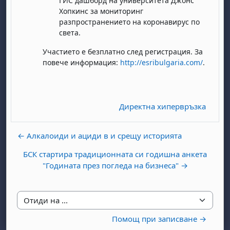
ГИС дашборд на университета Джонс
Хопкинс за мониторинг
разпространението на коронавирус по
света.
Участието е безплатно след регистрация. За
повече информация:
http://esribulgaria.com/
.
Директна хипервръзка
← Алкалоиди и ациди в и срещу историята
БСК стартира традиционната си годишна анкета
"Годината през погледа на бизнеса" →
Отиди на ...
Помощ при записване →