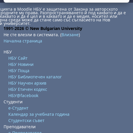
ията в Moodle НБУ е защитена от Закона за авторското
сродните му права. Разпространяването й под каквато и да е
каквато и да е цел и в каквато и да е медия, носител или
на среда може да стане само със съгласието на Нов
и университет.
1991-2026 © New Bulgarian University
Не сте влезли в системата. (
Влизане
)
Начална страница
НБУ
НБУ Сайт
НБУ Новини
НБУ Поща
НБУ Библиотечен каталог
НБУ Научен архив
НБУ Етичен кодекс
НБУ@facebook
Студенти
е-Студент
Календар за учебната година
Студентски съвет
Преподаватели
е-Преподавател