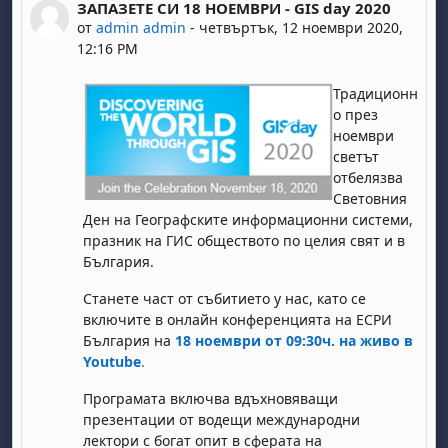
ЗАПАЗЕТЕ СИ 18 НОЕМВРИ - GIS day 2020
Number of replies: 0
от
admin admin
-
четвъртък, 12 ноември 2020,
12:16 PM
Традиционн
о през
ноември
светът
отбелязва
Световния
Ден на Географските информационни системи,
празник на ГИС обществото по целия свят и в
България.
Станете част от събитието у нас, като се
включите в онлайн конференцията на ЕСРИ
България на
18 ноември от 09:30ч. на живо в
Youtube
.
Програмата включва вдъхновяващи
презентации от водещи международни
лектори с богат опит в сферата на