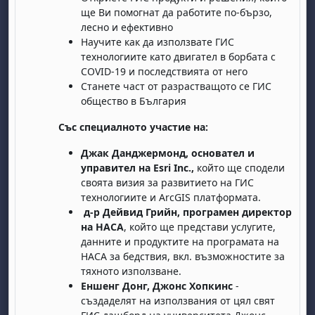
ще Ви помогнат да работите по-бързо,
лесно и ефективно
Научите как да използвате ГИС
технологиите като двигател в борбата с
COVID-19 и последствията от него
Станете част от разрастващото се ГИС
общество в България
Със специалното участие на
:
Джак Данджермонд, основател и
управител на
Esri Inc.,
който ще сподели
своята визия за развитието на ГИС
технологиите и ArcGIS платформата.
д-р Дейвид Грийн, програмен директор
на НАСА
, който ще представи услугите,
данните и продуктите на програмата на
НАСА за бедствия, вкл. възможностите за
тяхното използване.
Еншенг Донг, Джонс Хопкинс
-
създаделят на използвания от цял свят